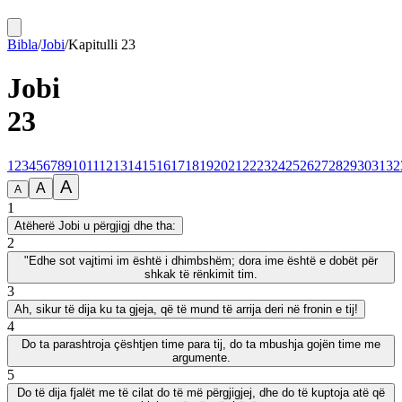
Bibla
/
Jobi
/
Kapitulli
23
Jobi
23
1
2
3
4
5
6
7
8
9
10
11
12
13
14
15
16
17
18
19
20
21
22
23
24
25
26
27
28
29
30
31
32
A
A
A
1
Atëherë Jobi u përgjigj dhe tha:
2
"Edhe sot vajtimi im është i dhimbshëm; dora ime është e dobët për
shkak të rënkimit tim.
3
Ah, sikur të dija ku ta gjeja, që të mund të arrija deri në fronin e tij!
4
Do ta parashtroja çështjen time para tij, do ta mbushja gojën time me
argumente.
5
Do të dija fjalët me të cilat do të më përgjigjej, dhe do të kuptoja atë që