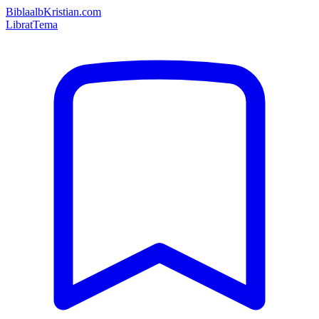
Bibla
albKristian.com
Librat
Tema