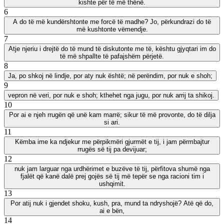
kishte për të më thënë.
6
A do të më kundërshtonte me forcë të madhe? Jo, përkundrazi do të
më kushtonte vëmendje.
7
Atje njeriu i drejtë do të mund të diskutonte me të, kështu gjyqtari im do
të më shpallte të pafajshëm përjetë.
8
Ja, po shkoj në lindje, por aty nuk është; në perëndim, por nuk e shoh;
9
vepron në veri, por nuk e shoh; kthehet nga jugu, por nuk arrij ta shikoj.
10
Por ai e njeh rrugën që unë kam marrë; sikur të më provonte, do të dilja
si ari.
11
Këmba ime ka ndjekur me përpikmëri gjurmët e tij, i jam përmbajtur
rrugës së tij pa devijuar;
12
nuk jam larguar nga urdhërimet e buzëve të tij, përfitova shumë nga
fjalët që kanë dalë prej gojës së tij më tepër se nga racioni tim i
ushqimit.
13
Por atij nuk i gjendet shoku, kush, pra, mund ta ndryshojë? Atë që do,
ai e bën,
14