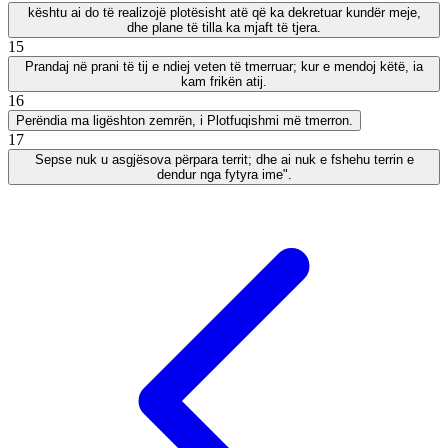
kështu ai do të realizojë plotësisht atë që ka dekretuar kundër meje,
dhe plane të tilla ka mjaft të tjera.
15
Prandaj në prani të tij e ndiej veten të tmerruar; kur e mendoj këtë, ia
kam frikën atij.
16
Perëndia ma ligështon zemrën, i Plotfuqishmi më tmerron.
17
Sepse nuk u asgjësova përpara territ; dhe ai nuk e fshehu terrin e
dendur nga fytyra ime".