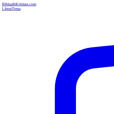
Bibla
albKristian.com
Librat
Tema