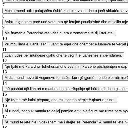
7
Mbaje mend: cili i pafajshëm është zhdukur vallë, dhe a janë shkatërruar v
8
Ashtu siç e kam parë unë vetë, ata që lërojnë paudhësinë dhe mbjellin mjerim
9
Me frymën e Perëndisë ata vdesin, era e zemërimit të tij i tret ata.
10
Vrumbullima e luanit, zëri i luanit të egër dhe dhëmbët e luanëve të vegjël 
11
Luani vdes për mungesë gjahu dhe të vegjlit e luaneshës shpërndahen.
12
Një fjalë më ka ardhur fshehurazi dhe veshi im ka zënë pëshpëritjen e saj.
13
Midis mendimeve të vegimeve të natës, kur një gjumë i rëndë bie mbi njerë
14
më pushtoi një llahtari e madhe dhe një rrëqethje që bëri të dridhen gjithë 
15
Një frymë më kaloi përpara, dhe m'u ngritën përpjetë qimet e trupit.
16
Ai u ndal, por nuk munda ta dalloj pamjen e tij; një figurë më rrinte para s
17
"A mund të jetë një i vdekshëm më i drejtë se Perëndia? A mund të jetë një n
18