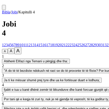
Bibla
/
Jobi
/
Kapitulli
4
Jobi
4
1
2
3
4
5
6
7
8
9
10
11
12
13
14
15
16
17
18
19
20
21
22
23
24
25
26
27
28
29
30
31
32
A
A
A
1
Atëherë Elifazi nga Temani u përgjigj dhe tha:
2
"A do të të bezdiste ndokush në rast se do të provonte të të fliste? Por kus
3
Ja ti ke mësuar shumë prej tyre dhe ua ke fortësuar duart e lodhura;
4
fjalët e tua u kanë dhënë zemër të lëkundurve dhe kanë forcuar gjunjët që
5
Por tani që e keqja të zuri ty, nuk je në gjendje të veprosh; të ka goditur ty
6
Mëshira jote a nuk është vallë besimi yt, dhe ndershmëria e sjelljes sate, 