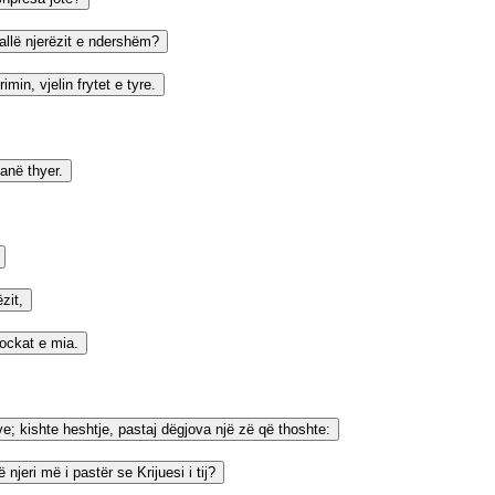
allë njerëzit e ndershëm?
in, vjelin frytet e tyre.
janë thyer.
zit,
kockat e mia.
yve; kishte heshtje, pastaj dëgjova një zë që thoshte:
jeri më i pastër se Krijuesi i tij?