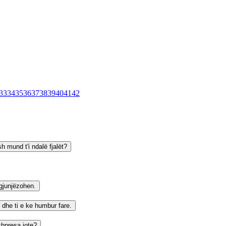
33
34
35
36
37
38
39
40
41
42
h mund t'i ndalë fjalët?
 gjunjëzohen.
, dhe ti e ke humbur fare.
shpresa jote?