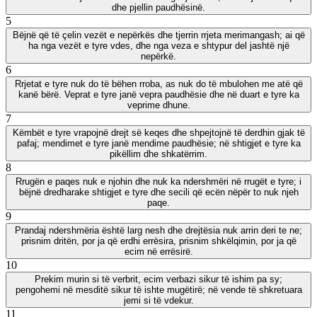
dhe pjellin paudhësinë.
5
Bëjnë që të çelin vezët e nepërkës dhe tjerrin rrjeta merimangash; ai që
ha nga vezët e tyre vdes, dhe nga veza e shtypur del jashtë një
nepërkë.
6
Rrjetat e tyre nuk do të bëhen rroba, as nuk do të mbulohen me atë që
kanë bërë. Veprat e tyre janë vepra paudhësie dhe në duart e tyre ka
veprime dhune.
7
Këmbët e tyre vrapojnë drejt së keqes dhe shpejtojnë të derdhin gjak të
pafaj; mendimet e tyre janë mendime paudhësie; në shtigjet e tyre ka
pikëllim dhe shkatërrim.
8
Rrugën e paqes nuk e njohin dhe nuk ka ndershmëri në rrugët e tyre; i
bëjnë dredharake shtigjet e tyre dhe secili që ecën nëpër to nuk njeh
paqe.
9
Prandaj ndershmëria është larg nesh dhe drejtësia nuk arrin deri te ne;
prisnim dritën, por ja që erdhi errësira, prisnim shkëlqimin, por ja që
ecim në errësirë.
10
Prekim murin si të verbrit, ecim verbazi sikur të ishim pa sy;
pengohemi në mesditë sikur të ishte mugëtirë; në vende të shkretuara
jemi si të vdekur.
11