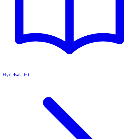
Hyrje
Isaia
60