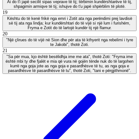
Ai do t'i japë secilit sipas veprave të tij; tërbimin kundërshtarëve të tij,
shpagimin armiqve të tij; ishujve do t'u japë shpërblim të plotë.
19
Kështu do të kenë frikë nga emri i Zotit ata nga perëndimi prej lavdisë
së tij ata nga lindja; kur kundërshtari do të vijë si një lum i furishëm,
Fryma e Zotit do të lartojë kundër tij një flamur.
20
"Një çlirues do të vijë në Sion dhe për ata të kthyerit nga rebelimi i tyre
te Jakobi", thotë Zoti.
21
"Sa për mua, kjo është besëlidhja ime me ata", thotë Zoti: "Fryma ime
është mbi ty dhe fjalët e mia që vura në gojën tënde nuk do të largohen
kurrë nga goja jote as nga goja e pasardhësve të tu, as nga goja e
pasardhësve të pasardhësve të tu", thotë Zoti, "tani e përgjithmonë".