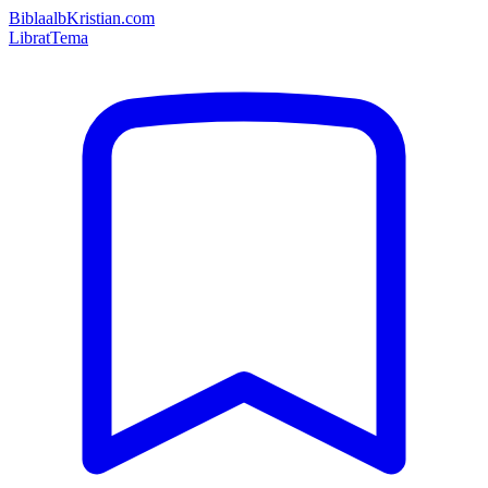
Bibla
albKristian.com
Librat
Tema