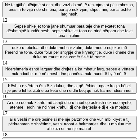
Ne të gjithë ulërijmë si arinj dhe vazhdojmë të rënkojmë si pëllumbesha,
presim të vijë ndershmëria, por ajo nuk vjen; shpëtimin, por ai është
larg nesh.
12
Sepse shkeljet tona janë shumuar para teje dhe mëkatet tona
dëshmojnë kundër nesh, sepse shkeljet tona na rrinë përpara dhe fajet
tona i njohim:
13
duke u rebeluar dhe duke mohuar Zotin, duke mos e ndjekur më
Perëndinë tonë, duke folur për shtypje dhe kryengritje, duke i dhënë dhe
duke murmuritur në zemër fjalë të rreme.
14
Ndershmëria është larguar dhe drejtësia ka mbetur larg, sepse e vërteta
nuk ndodhet më në shesh dhe paanësia nuk mund të hyjë në të.
15
Kështu e vërteta është zhdukur, dhe ai që tërhiqet nga e keqja bëhet
një pre e lehtë. Zoti e pa këtë dhe i erdhi keq që nuk ka më ndershmëri.
16
Ai e pa që nuk kishte më asnjë dhe u habit që askush nuk ndërhynte;
atëherë i erdhi në ndihmë krahu i tij dhe drejtësia e tij e ka mbajtur,
17
ai u veshi me drejtësinë si me një parzmore dhe vuri mbi kryet e tij
përkrenaren e shpëtimit, veshi rrobat e hakmarrjes dhe u mbulua me
xhelozi si me një mantel.
18