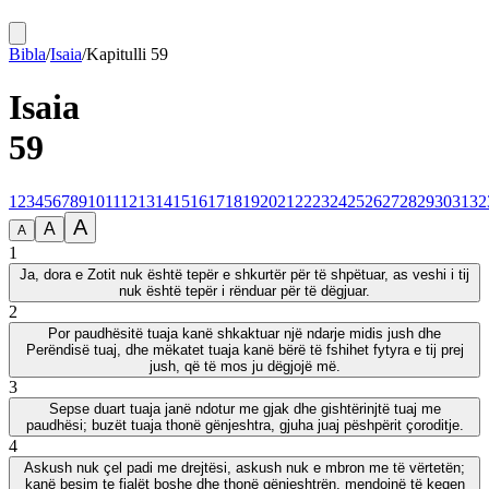
Bibla
/
Isaia
/
Kapitulli
59
Isaia
59
1
2
3
4
5
6
7
8
9
10
11
12
13
14
15
16
17
18
19
20
21
22
23
24
25
26
27
28
29
30
31
32
A
A
A
1
Ja, dora e Zotit nuk është tepër e shkurtër për të shpëtuar, as veshi i tij
nuk është tepër i rënduar për të dëgjuar.
2
Por paudhësitë tuaja kanë shkaktuar një ndarje midis jush dhe
Perëndisë tuaj, dhe mëkatet tuaja kanë bërë të fshihet fytyra e tij prej
jush, që të mos ju dëgjojë më.
3
Sepse duart tuaja janë ndotur me gjak dhe gishtërinjtë tuaj me
paudhësi; buzët tuaja thonë gënjeshtra, gjuha juaj pëshpërit çoroditje.
4
Askush nuk çel padi me drejtësi, askush nuk e mbron me të vërtetën;
kanë besim te fjalët boshe dhe thonë gënjeshtrën, mendojnë të keqen