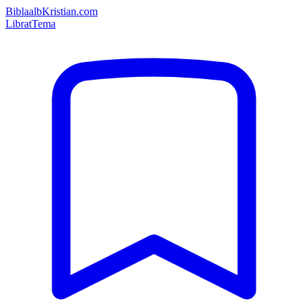
Bibla
albKristian.com
Librat
Tema