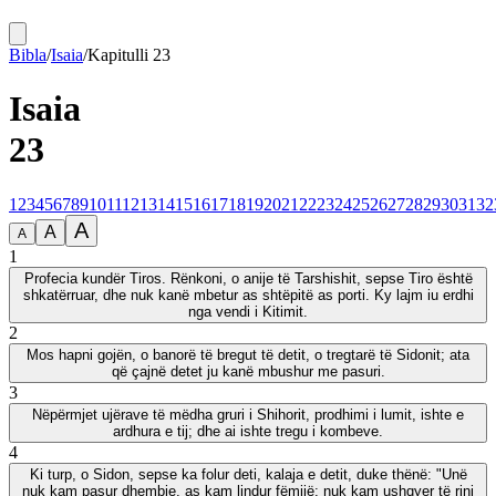
Bibla
/
Isaia
/
Kapitulli
23
Isaia
23
1
2
3
4
5
6
7
8
9
10
11
12
13
14
15
16
17
18
19
20
21
22
23
24
25
26
27
28
29
30
31
32
A
A
A
1
Profecia kundër Tiros. Rënkoni, o anije të Tarshishit, sepse Tiro është
shkatërruar, dhe nuk kanë mbetur as shtëpitë as porti. Ky lajm iu erdhi
nga vendi i Kitimit.
2
Mos hapni gojën, o banorë të bregut të detit, o tregtarë të Sidonit; ata
që çajnë detet ju kanë mbushur me pasuri.
3
Nëpërmjet ujërave të mëdha gruri i Shihorit, prodhimi i lumit, ishte e
ardhura e tij; dhe ai ishte tregu i kombeve.
4
Ki turp, o Sidon, sepse ka folur deti, kalaja e detit, duke thënë: "Unë
nuk kam pasur dhembje, as kam lindur fëmijë; nuk kam ushqyer të rinj