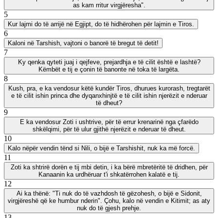
as kam rritur virgjëresha".
5
Kur lajmi do të arrijë në Egjipt, do të hidhërohen për lajmin e Tiros.
6
Kaloni në Tarshish, vajtoni o banorë të bregut të detit!
7
Ky qenka qyteti juaj i qejfeve, prejardhja e të cilit është e lashtë?
Këmbët e tij e çonin të banonte në toka të largëta.
8
Kush, pra, e ka vendosur këtë kundër Tiros, dhurues kurorash, tregtarët
e të cilit ishin princa dhe dyqanxhinjtë e të cilit ishin njerëzit e nderuar
të dheut?
9
E ka vendosur Zoti i ushtrive, për të errur krenarinë nga çfarëdo
shkëlqimi, për të ulur gjithë njerëzit e nderuar të dheut.
10
Kalo nëpër vendin tënd si Nili, o bijë e Tarshishit, nuk ka më forcë.
11
Zoti ka shtrirë dorën e tij mbi detin, i ka bërë mbretëritë të dridhen, për
Kanaanin ka urdhëruar t'i shkatërrohen kalatë e tij.
12
Ai ka thënë: "Ti nuk do të vazhdosh të gëzohesh, o bijë e Sidonit,
virgjëreshë që ke humbur nderin". Çohu, kalo në vendin e Kitimit; as aty
nuk do të gjesh prehje.
13