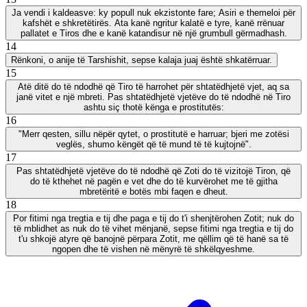
Ja vendi i kaldeasve: ky popull nuk ekzistonte fare; Asiri e themeloi për
kafshët e shkretëtirës. Ata kanë ngritur kalatë e tyre, kanë rrënuar
pallatet e Tiros dhe e kanë katandisur në një grumbull gërmadhash.
14
Rënkoni, o anije të Tarshishit, sepse kalaja juaj është shkatërruar.
15
Atë ditë do të ndodhë që Tiro të harrohet për shtatëdhjetë vjet, aq sa
janë vitet e një mbreti. Pas shtatëdhjetë vjetëve do të ndodhë në Tiro
ashtu siç thotë kënga e prostitutës:
16
"Merr qesten, sillu nëpër qytet, o prostitutë e harruar; bjeri me zotësi
veglës, shumo këngët që të mund të të kujtojnë".
17
Pas shtatëdhjetë vjetëve do të ndodhë që Zoti do të vizitojë Tiron, që
do të kthehet në pagën e vet dhe do të kurvërohet me të gjitha
mbretëritë e botës mbi faqen e dheut.
18
Por fitimi nga tregtia e tij dhe paga e tij do t'i shenjtërohen Zotit; nuk do
të mblidhet as nuk do të vihet mënjanë, sepse fitimi nga tregtia e tij do
t'u shkojë atyre që banojnë përpara Zotit, me qëllim që të hanë sa të
ngopen dhe të vishen në mënyrë të shkëlqyeshme.