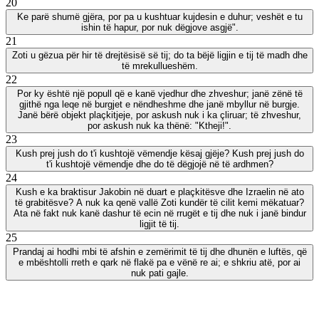
20
Ke parë shumë gjëra, por pa u kushtuar kujdesin e duhur; veshët e tu
ishin të hapur, por nuk dëgjove asgjë".
21
Zoti u gëzua për hir të drejtësisë së tij; do ta bëjë ligjin e tij të madh dhe
të mrekullueshëm.
22
Por ky është një popull që e kanë vjedhur dhe zhveshur; janë zënë të
gjithë nga leqe në burgjet e nëndheshme dhe janë mbyllur në burgje.
Janë bërë objekt plaçkitjeje, por askush nuk i ka çliruar; të zhveshur,
por askush nuk ka thënë: "Ktheji!".
23
Kush prej jush do t'i kushtojë vëmendje kësaj gjëje? Kush prej jush do
t'i kushtojë vëmendje dhe do të dëgjojë në të ardhmen?
24
Kush e ka braktisur Jakobin në duart e plaçkitësve dhe Izraelin në ato
të grabitësve? A nuk ka qenë vallë Zoti kundër të cilit kemi mëkatuar?
Ata në fakt nuk kanë dashur të ecin në rrugët e tij dhe nuk i janë bindur
ligjit të tij.
25
Prandaj ai hodhi mbi të afshin e zemërimit të tij dhe dhunën e luftës, që
e mbështolli rreth e qark në flakë pa e vënë re ai; e shkriu atë, por ai
nuk pati gajle.