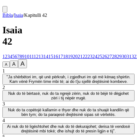
Bibla
/
Isaia
/
Kapitulli
42
Isaia
42
1
2
3
4
5
6
7
8
9
10
11
12
13
14
15
16
17
18
19
20
21
22
23
24
25
26
27
28
29
30
31
32
A
A
A
1
"Ja shërbëtori im, që unë përkrah, i zgjedhuri im që më kënaq shpirtin.
Kam vënë Frymën time mbi të; ai do t'ju sjellë drejtësinë kombeve.
2
Nuk do të bërtasë, nuk do ta ngrejë zërin, nuk do të bëjë të dëgjohet
zëri i tij nëpër rrugë.
3
Nuk do ta copëtojë kallamin e thyer dhe nuk do ta shuajë kandilin që
bën tym; do ta paraqesë drejtësinë sipas së vërtetës.
4
Ai nuk do të ligështohet dhe nuk do të dekurajohet; derisa të vendosë
drejtësinë mbi tokë; dhe ishujt do të presin ligjin e tij".
5