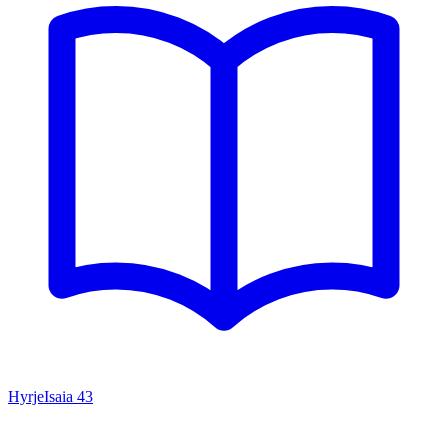
Hyrje
Isaia
43