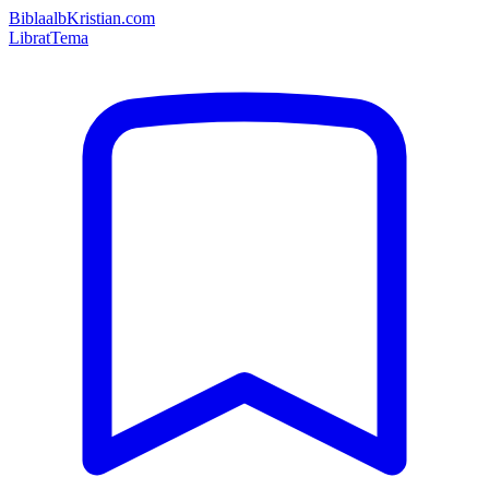
Bibla
albKristian.com
Librat
Tema