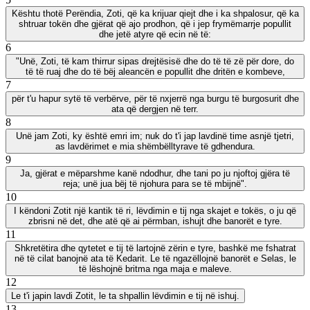
Kështu thotë Perëndia, Zoti, që ka krijuar qiejt dhe i ka shpalosur, që ka
shtruar tokën dhe gjërat që ajo prodhon, që i jep frymëmarrje popullit
dhe jetë atyre që ecin në të:
6
"Unë, Zoti, të kam thirrur sipas drejtësisë dhe do të të zë për dore, do
të të ruaj dhe do të bëj aleancën e popullit dhe dritën e kombeve,
7
për t'u hapur sytë të verbërve, për të nxjerrë nga burgu të burgosurit dhe
ata që dergjen në terr.
8
Unë jam Zoti, ky është emri im; nuk do t'i jap lavdinë time asnjë tjetri,
as lavdërimet e mia shëmbëlltyrave të gdhendura.
9
Ja, gjërat e mëparshme kanë ndodhur, dhe tani po ju njoftoj gjëra të
reja; unë jua bëj të njohura para se të mbijnë".
10
I këndoni Zotit një kantik të ri, lëvdimin e tij nga skajet e tokës, o ju që
zbrisni në det, dhe atë që ai përmban, ishujt dhe banorët e tyre.
11
Shkretëtira dhe qytetet e tij të lartojnë zërin e tyre, bashkë me fshatrat
në të cilat banojnë ata të Kedarit. Le të ngazëllojnë banorët e Selas, le
të lëshojnë britma nga maja e maleve.
12
Le t'i japin lavdi Zotit, le ta shpallin lëvdimin e tij në ishuj.
13