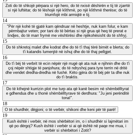
Zoti do të shkojë përpara si një hero, do të nxisë dëshirën e tij të zjarrtë
si një luftëtar, do të lëshojë një klithmë, po një klithmë therëse; do të
triumfojë mbi armiqtë e tij.
14
"Për një kohë të gjatë kam qëndruar në heshtje, nuk kam folur, e kam
përmbajtur veten; por tani do të bërtas si një grua që heq të prerat e
lindjes, do të marr frymë me vështirësi dhe njëkohësisht do të shfryj.
15
Do të shkretoj malet dhe kodrat dhe do të t'i thaj tërë bimët e blerta; do
t'i katandis lumenjtë në ishuj dhe do të thaj pellgjet.
16
Do t'i bëj të verbrit të ecin nëpër një rrugë që ata nuk e njihnin dhe do t'i
çoj nëpër shtigje të panjohura; do të ndryshoj para tyre terrin në dritë
dhe vendet dredha-dredha në fushë. Këto gjëra do të bëj për ta dhe nuk
do t'i braktis.
17
Do të kthejnë kurrizin plot me turp ata që kanë besim në shëmbëlltyrat
e gdhendua dhe u thonë shëmbëlltyrave të derdhura: "Ju jeni perënditë
tona!".
18
O të shurdhër, dëgjoni; o të verbër, shikoni dhe keni për të parë!
19
Kush është i verbër, në mos shërbëtori im, o i shurdhër si lajmëtari im
që po dërgoj? Kush është i verbër si ai që është në paqe me mua, i
verbër si shërbëtori i Zotit?