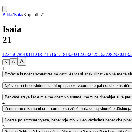
Bibla
/
Isaia
/
Kapitulli
21
Isaia
21
1
2
3
4
5
6
7
8
9
10
11
12
13
14
15
16
17
18
19
20
21
22
23
24
25
26
27
28
29
30
31
32
A
A
A
1
Profecia kundër shkretëtirës së detit. Ashtu si shakullinat kalojnë me të 
2
Një vegim i tmerrshëm m'u shfaq: i pabesi vepron me pabesi dhe shkatërrues
3
Për këtë arsye ijët e mia më dhëmbin shumë, më zunë dhembjet si të prerat 
4
Zemra ime e ka humbur, tmerri më ka zënë; nata që aq shumë e dëshiroja 
5
Ndërsa po shtrohet tryeza, bëhet rojë mbi kullën vëzhgimit hahet dhe pihet
6
Sepse kështu më ka thënë Zoti: "Shko, vër një roje që të njoftojë atë që s