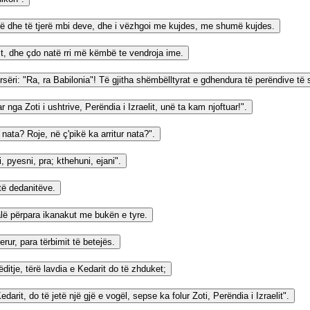
marë dhe të tjerë mbi deve, dhe i vëzhgoi me kujdes, me shumë kujdes.
imit, dhe çdo natë rri më këmbë te vendroja ime.
ërsëri: "Ra, ra Babilonia"! Të gjitha shëmbëlltyrat e gdhendura të perëndive të 
nga Zoti i ushtrive, Perëndia i Izraelit, unë ta kam njoftuar!".
nata? Roje, në ç'pikë ka arritur nata?".
, pyesni, pra; kthehuni, ejani".
të dedanitëve.
 dalë përpara ikanakut me bukën e tyre.
ur, para tërbimit të betejës.
ditje, tërë lavdia e Kedarit do të zhduket;
darit, do të jetë një gjë e vogël, sepse ka folur Zoti, Perëndia i Izraelit".