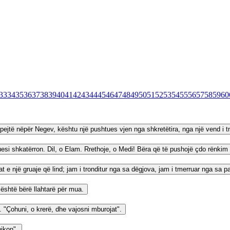
33
34
35
36
37
38
39
40
41
42
43
44
45
46
47
48
49
50
51
52
53
54
55
56
57
58
59
60
shpejtë nëpër Negev, kështu një pushtues vjen nga shkretëtira, nga një vend i
i shkatërron. Dil, o Elam. Rrethoje, o Medi! Bëra që të pushojë çdo rënkim të
e një gruaje që lind; jam i tronditur nga sa dëgjova, jam i tmerruar nga sa p
është bërë llahtarë për mua.
. "Çohuni, o krerë, dhe vajosni mburojat".
hikon".