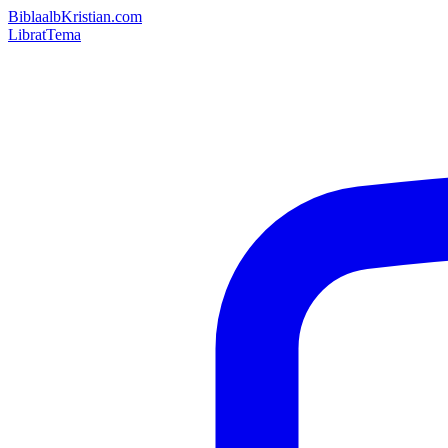
Bibla
albKristian.com
Librat
Tema