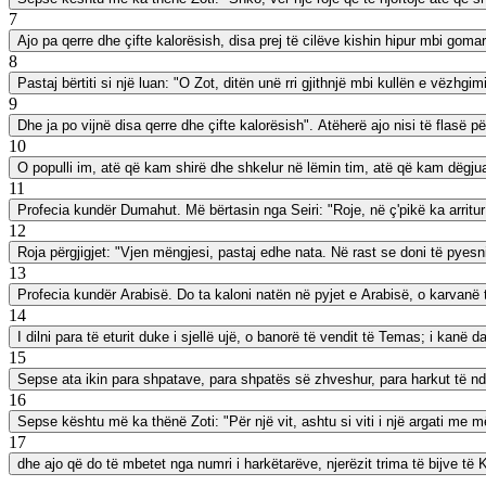
7
Ajo pa qerre dhe çifte kalorësish, disa prej të cilëve kishin hipur mbi go
8
Pastaj bërtiti si një luan: "O Zot, ditën unë rri gjithnjë mbi kullën e vëzhg
9
Dhe ja po vijnë disa qerre dhe çifte kalorësish". Atëherë ajo nisi të flasë p
10
O populli im, atë që kam shirë dhe shkelur në lëmin tim, atë që kam dëgjuar 
11
Profecia kundër Dumahut. Më bërtasin nga Seiri: "Roje, në ç'pikë ka arritur 
12
Roja përgjigjet: "Vjen mëngjesi, pastaj edhe nata. Në rast se doni të pyesni
13
Profecia kundër Arabisë. Do ta kaloni natën në pyjet e Arabisë, o karvanë 
14
I dilni para të eturit duke i sjellë ujë, o banorë të vendit të Temas; i kanë
15
Sepse ata ikin para shpatave, para shpatës së zhveshur, para harkut të nder
16
Sepse kështu më ka thënë Zoti: "Për një vit, ashtu si viti i një argati me më
17
dhe ajo që do të mbetet nga numri i harkëtarëve, njerëzit trima të bijve të Ke