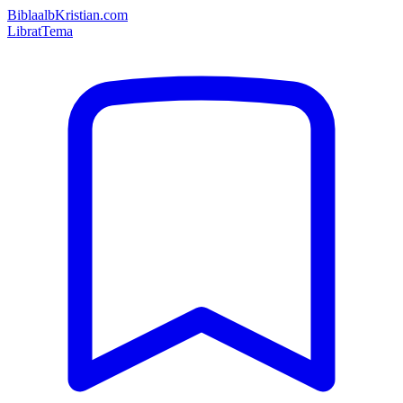
Bibla
albKristian.com
Librat
Tema