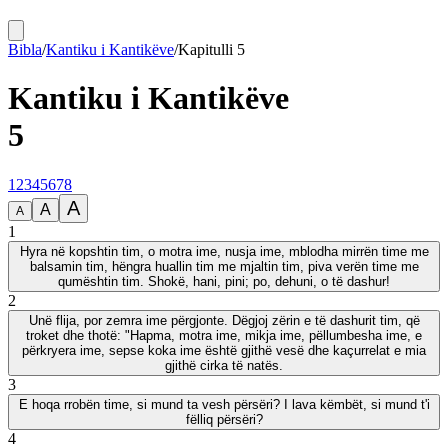
Bibla
/
Kantiku i Kantikëve
/
Kapitulli
5
Kantiku i Kantikëve
5
1
2
3
4
5
6
7
8
A
A
A
1
Hyra në kopshtin tim, o motra ime, nusja ime, mblodha mirrën time me
balsamin tim, hëngra huallin tim me mjaltin tim, piva verën time me
qumështin tim. Shokë, hani, pini; po, dehuni, o të dashur!
2
Unë flija, por zemra ime përgjonte. Dëgjoj zërin e të dashurit tim, që
troket dhe thotë: "Hapma, motra ime, mikja ime, pëllumbesha ime, e
përkryera ime, sepse koka ime është gjithë vesë dhe kaçurrelat e mia
gjithë cirka të natës.
3
E hoqa rrobën time, si mund ta vesh përsëri? I lava këmbët, si mund t'i
fëlliq përsëri?
4