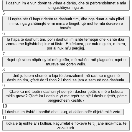
I dashuri im e vuri dorën te vrima e derës, dhe të përbrendshmet e mia
u ngashëryen nga ai.
5
U ngrita për t'i hapur derën të dashurit tim, dhe nga duart e mia pikoi
mirra, nga gishtërinjtë e mi mirra e lëngët, që rridhte mbi dorezën e
bravës.
6
Ia hapa të dashurit tim, por i dashuri im ishte tërhequr dhe kishte ikur;
zemra ime ligështohej kur ai fliste. E kërkova, por nuk e gjeta; e thirra,
por ai nuk m'u përgjigj.
7
Rojet që sillen nëpër qytet më gjetën, më rrahën, më plagosën; rojet e
mureve më çorën velin.
8
Unë ju lutem shumë, o bija të Jeruzalemit, në rast se e gjeni të
dashurin tim, çfarë do t'i thoni? I thoni se jam e sëmurë nga dashuria.
9
Çfarë ka më tepër i dashuri yt se një i dashur tjetër, o më e bukura
midis grave? Çfarë ka i dashuri yt më tepër se një i dashur tjetër, përse
përgjërohesh kështu?
10
I dashuri im është i bardhë dhe i kuq, ai dallon ndër dhjetë mijë veta.
11
Koka e tij është ar i kulluar, kaçurrelat e flokëve të tij janë rrica-rrica, të
zeza korb.