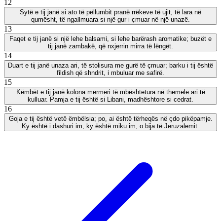
12
Sytë e tij janë si ato të pëllumbit pranë rrëkeve të ujit, të lara në
qumësht, të ngallmuara si një gur i çmuar në një unazë.
13
Faqet e tij janë si një lehe balsami, si lehe barërash aromatike; buzët e
tij janë zambakë, që nxjerrin mirra të lëngët.
14
Duart e tij janë unaza ari, të stolisura me gurë të çmuar; barku i tij është
fildish që shndrit, i mbuluar me safirë.
15
Këmbët e tij janë kolona mermeri të mbështetura në themele ari të
kulluar. Pamja e tij është si Libani, madhështore si cedrat.
16
Goja e tij është vetë ëmbëlsia; po, ai është tërheqës në çdo pikëpamje.
Ky është i dashuri im, ky është miku im, o bija të Jeruzalemit.