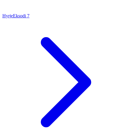
Hyrje
Eksodi
7