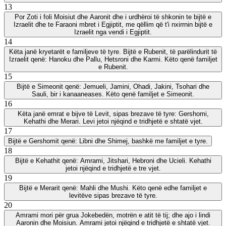
13
Por Zoti i foli Moisiut dhe Aaronit dhe i urdhëroi të shkonin te bijtë e
Izraelit dhe te Faraoni mbret i Egjiptit, me qëllim që t'i nxirrnin bijtë e
Izraelit nga vendi i Egjiptit.
14
Këta janë kryetarët e familjeve të tyre. Bijtë e Rubenit, të parëlindurit të
Izraelit qenë: Hanoku dhe Pallu, Hetsroni dhe Karmi. Këto qenë familjet
e Rubenit.
15
Bijtë e Simeonit qenë: Jemueli, Jamini, Ohadi, Jakini, Tsohari dhe
Sauli, bir i kanaaneases. Këto qenë familjet e Simeonit.
16
Këta janë emrat e bijve të Levit, sipas brezave të tyre: Gershomi,
Kehathi dhe Merari. Levi jetoi njëqind e tridhjetë e shtatë vjet.
17
Bijtë e Gershomit qenë: Libni dhe Shimej, bashkë me familjet e tyre.
18
Bijtë e Kehathit qenë: Amrami, Jitshari, Hebroni dhe Ucieli. Kehathi
jetoi njëqind e tridhjetë e tre vjet.
19
Bijtë e Merarit qenë: Mahli dhe Mushi. Këto qenë edhe familjet e
levitëve sipas brezave të tyre.
20
Amrami mori për grua Jokebedën, motrën e atit të tij; dhe ajo i lindi
Aaronin dhe Moisiun. Amrami jetoi njëqind e tridhjetë e shtatë vjet.