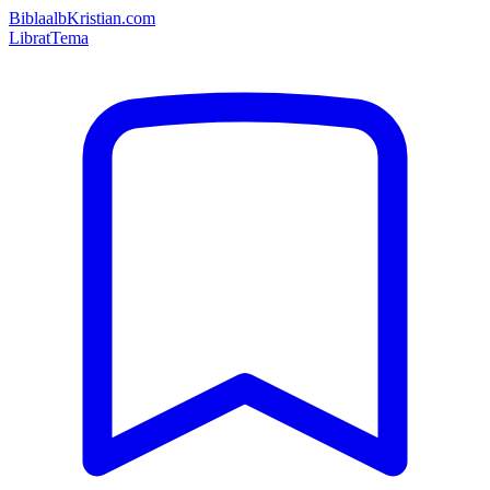
Bibla
albKristian.com
Librat
Tema