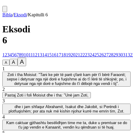
Bibla
/
Eksodi
/
Kapitulli
6
Eksodi
6
1
2
3
4
5
6
7
8
9
10
11
12
13
14
15
16
17
18
19
20
21
22
23
24
25
26
27
28
29
30
31
32
A
A
A
1
Zoti i tha Moisiut: "Tani ke për të parë çfarë kam për t'i bërë Faraonit;
sepse i detyruar nga një dorë e fuqishme ai do t'i lërë të shkojnë; po, i
detyruar nga një dorë e fuqishme do t'i dëbojë nga vendi i tij".
2
Pastaj Zoti i foli Moisiut dhe i tha: "Unë jam Zoti,
3
dhe i jam shfaqur Abrahamit, Isakut dhe Jakobit, si Perëndi i
plotfuqishëm; por ata nuk më kishin njohur kurrë me emrin tim, Zot.
4
Kam caktuar gjithashtu besëlidhjen time me ta, duke u premtuar se do
t'u jap vendin e Kanaanit, vendin ku qëndruan si të huaj.
5