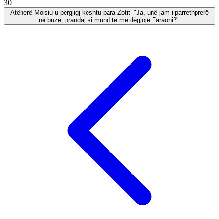
30
Atëherë Moisiu u përgjigj kështu para Zotit: "Ja, unë jam i parrethprerë
në buzë; prandaj si mund të më dëgjojë Faraoni?".