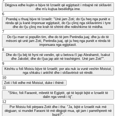
Dëgjova edhe kujën e bijve të Izraelit që egjiptasit i mbajnë në skllavëri
dhe m'u kujtua besëlidhja ime.
6
Prandaj u thuaj bijve të Izraelit: "Unë jam Zoti; do t'ju heq nga punët e
rënda që ju kanë imponuar egjiptasit, do t'ju çliroj nga skllavërimi i tyre
dhe do t'ju çliroj me krah të shtrirë dhe ndëshkime të mëdha.
7
Do t'ju marr si popullin tim, dhe do të jem Perëndia juaj; dhe ju do të
mësoni që unë jam Zoti, Perëndia juaj, që ju heq nga punët e rënda të
imponuara nga egjiptasit.
8
Dhe do t'ju bëj të hyni në vendin, që u betova t'i jap Abrahamit, Isakut
dhe Jakobit; dhe do t'jua jap atë në trashëgimi. Unë jam Zoti"".
9
Kështu u foli Moisiu bijve të Izraelit; por ata nuk ia vunë veshin Moisiut,
nga shkaku i ankthit dhe i skllavërisë së rëndë.
10
Zoti i foli edhe më Moisiut, duke i thënë:
11
"Shko, foli Faraonit, mbretit të Egjiptit, që të lejojë bijtë e Izraelit të
dalin nga vendi i tij".
12
Por Moisiu foli përpara Zotit dhe i tha: "Ja, bijtë e Izraelit nuk më
dëgjuan; si mundet Faraoni të më dëgjojë mua, që jam i parrethprerë në
buzë?".