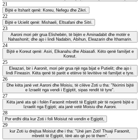
21
Bijtë e Itsharit qenë: Koreu, Nefegu dhe Zikri.
22
Bijtë e Ucielit qenë: Mishaeli, Eltsafani dhe Sitri.
23
Aaroni mori për grua Elishebën, të bijën e Aminadabit dhe motër e
Nahashonit; dhe ajo i lindi Nadabin, Abihun, Eleazarin dhe Ithamarin.
24
Bijtë e Koreut qenë: Asiri, Elkanahu dhe Abiasafi. Këto qenë familjet e
Koreut.
25
Eleazari, bir i Aaronit, mori për grua një nga bijat e Putielit; dhe ajo i
lindi Fineasin. Këta qenë të parët e etërve të levitëve në familjet e tyre.
26
Dhe këta janë vet Aaroni dhe Moisiu, të cilëve Zoti u tha: "Nxirrini bijtë
e Izraelit nga vendi i Egjiptit, sipas rendit të tyre".
27
Këta janë ata që i folën Faraonit mbretit të Egjiptit për të nxjerrë bijtë e
Izraelit nga Egjipti; ata janë vetë Moisiu dhe Aaroni.
28
Por erdhi dita kur Zoti i foli Moisiut në vendin e Egjiptit,
29
kur Zoti iu drejtua Moisiut dhe i tha: "Unë jam Zoti! Thuaji Faraonit,
mbretit të Egjiptit, tërë ato që po të them".