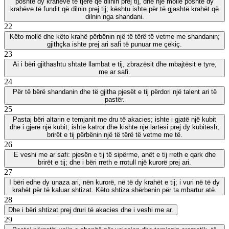
poshtë dy krahëve të tjerë që dilnin prej tij, dhe një mollë poshtë dy
krahëve të fundit që dilnin prej tij; kështu ishte për të gjashtë krahët që
dilnin nga shandani.
22
Këto mollë dhe këto krahë përbënin një të tërë të vetme me shandanin;
gjithçka ishte prej ari safi të punuar me çekiç.
23
Ai i bëri gjithashtu shtatë llambat e tij, zbrazësit dhe mbajtësit e tyre,
me ar safi.
24
Për të bërë shandanin dhe të gjitha pjesët e tij përdori një talent ari të
pastër.
25
Pastaj bëri altarin e temjanit me dru të akacies; ishte i gjatë një kubit
dhe i gjerë një kubit; ishte katror dhe kishte një lartësi prej dy kubitësh;
brirët e tij përbënin një të tërë të vetme me të.
26
E veshi me ar safi: pjesën e tij të sipërme, anët e tij rreth e qark dhe
brirët e tij; dhe i bëri rreth e rrotull një kurorë prej ari.
27
I bëri edhe dy unaza ari, nën kurorë, në të dy krahët e tij; i vuri në të dy
krahët për të kaluar shtizat. Këto shtiza shërbenin për ta mbartur atë.
28
Dhe i bëri shtizat prej druri të akacies dhe i veshi me ar.
29