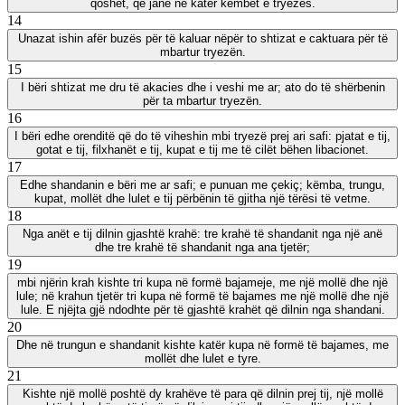
qoshet, që janë në katër këmbët e tryezës.
14
Unazat ishin afër buzës për të kaluar nëpër to shtizat e caktuara për të
mbartur tryezën.
15
I bëri shtizat me dru të akacies dhe i veshi me ar; ato do të shërbenin
për ta mbartur tryezën.
16
I bëri edhe orenditë që do të viheshin mbi tryezë prej ari safi: pjatat e tij,
gotat e tij, filxhanët e tij, kupat e tij me të cilët bëhen libacionet.
17
Edhe shandanin e bëri me ar safi; e punuan me çekiç; këmba, trungu,
kupat, mollët dhe lulet e tij përbënin të gjitha një tërësi të vetme.
18
Nga anët e tij dilnin gjashtë krahë: tre krahë të shandanit nga një anë
dhe tre krahë të shandanit nga ana tjetër;
19
mbi njërin krah kishte tri kupa në formë bajameje, me një mollë dhe një
lule; në krahun tjetër tri kupa në formë të bajames me një mollë dhe një
lule. E njëjta gjë ndodhte për të gjashtë krahët që dilnin nga shandani.
20
Dhe në trungun e shandanit kishte katër kupa në formë të bajames, me
mollët dhe lulet e tyre.
21
Kishte një mollë poshtë dy krahëve të para që dilnin prej tij, një mollë