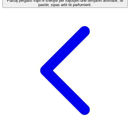
Pastaj përgatiti vajin e shenjtë për vajosjen dhe temjanin aromatik, të
pastër, sipas artit të parfumierit.