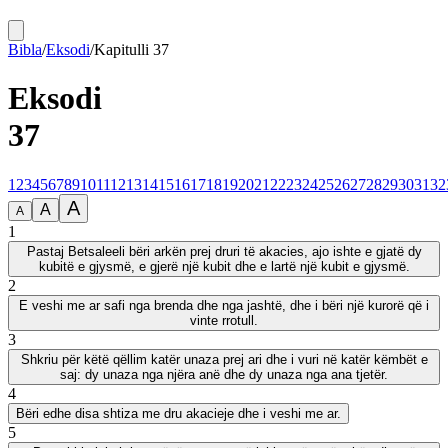
Bibla
/
Eksodi
/
Kapitulli
37
Eksodi
37
1
2
3
4
5
6
7
8
9
10
11
12
13
14
15
16
17
18
19
20
21
22
23
24
25
26
27
28
29
30
31
32
A
A
A
1
Pastaj Betsaleeli bëri arkën prej druri të akacies, ajo ishte e gjatë dy
kubitë e gjysmë, e gjerë një kubit dhe e lartë një kubit e gjysmë.
2
E veshi me ar safi nga brenda dhe nga jashtë, dhe i bëri një kurorë që i
vinte rrotull.
3
Shkriu për këtë qëllim katër unaza prej ari dhe i vuri në katër këmbët e
saj: dy unaza nga njëra anë dhe dy unaza nga ana tjetër.
4
Bëri edhe disa shtiza me dru akacieje dhe i veshi me ar.
5