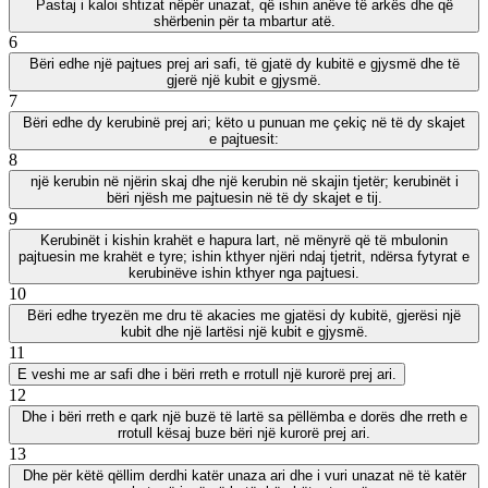
Pastaj i kaloi shtizat nëpër unazat, që ishin anëve të arkës dhe që
shërbenin për ta mbartur atë.
6
Bëri edhe një pajtues prej ari safi, të gjatë dy kubitë e gjysmë dhe të
gjerë një kubit e gjysmë.
7
Bëri edhe dy kerubinë prej ari; këto u punuan me çekiç në të dy skajet
e pajtuesit:
8
një kerubin në njërin skaj dhe një kerubin në skajin tjetër; kerubinët i
bëri njësh me pajtuesin në të dy skajet e tij.
9
Kerubinët i kishin krahët e hapura lart, në mënyrë që të mbulonin
pajtuesin me krahët e tyre; ishin kthyer njëri ndaj tjetrit, ndërsa fytyrat e
kerubinëve ishin kthyer nga pajtuesi.
10
Bëri edhe tryezën me dru të akacies me gjatësi dy kubitë, gjerësi një
kubit dhe një lartësi një kubit e gjysmë.
11
E veshi me ar safi dhe i bëri rreth e rrotull një kurorë prej ari.
12
Dhe i bëri rreth e qark një buzë të lartë sa pëllëmba e dorës dhe rreth e
rrotull kësaj buze bëri një kurorë prej ari.
13
Dhe për këtë qëllim derdhi katër unaza ari dhe i vuri unazat në të katër