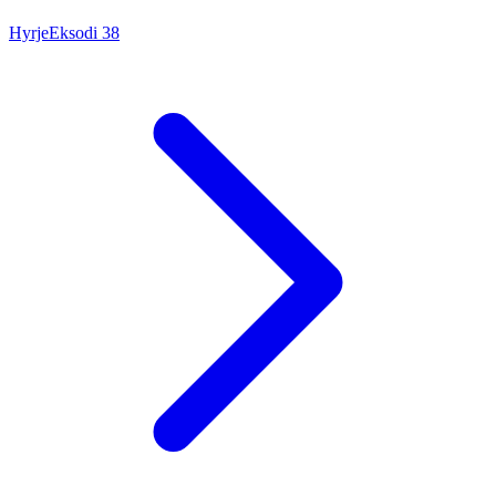
Hyrje
Eksodi
38