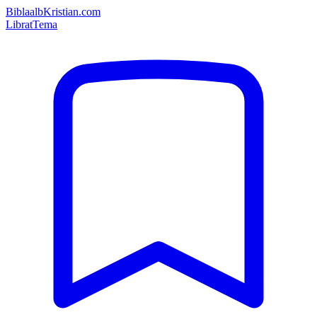
Bibla
albKristian.com
Librat
Tema