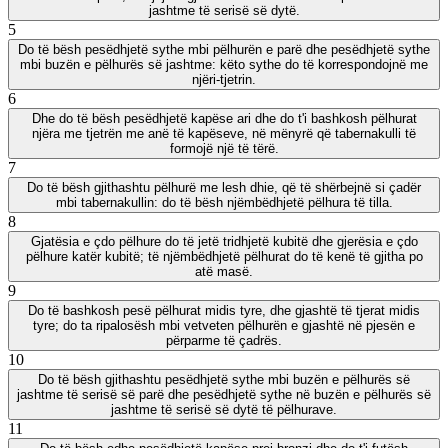
jashtme të serisë së dytë.
5
Do të bësh pesëdhjetë sythe mbi pëlhurën e parë dhe pesëdhjetë sythe
mbi buzën e pëlhurës së jashtme: këto sythe do të korrespondojnë me
njëri-tjetrin.
6
Dhe do të bësh pesëdhjetë kapëse ari dhe do t'i bashkosh pëlhurat
njëra me tjetrën me anë të kapëseve, në mënyrë që tabernakulli të
formojë një të tërë.
7
Do të bësh gjithashtu pëlhurë me lesh dhie, që të shërbejnë si çadër
mbi tabernakullin: do të bësh njëmbëdhjetë pëlhura të tilla.
8
Gjatësia e çdo pëlhure do të jetë tridhjetë kubitë dhe gjerësia e çdo
pëlhure katër kubitë; të njëmbëdhjetë pëlhurat do të kenë të gjitha po
atë masë.
9
Do të bashkosh pesë pëlhurat midis tyre, dhe gjashtë të tjerat midis
tyre; do ta ripalosësh mbi vetveten pëlhurën e gjashtë në pjesën e
përparme të çadrës.
10
Do të bësh gjithashtu pesëdhjetë sythe mbi buzën e pëlhurës së
jashtme të serisë së parë dhe pesëdhjetë sythe në buzën e pëlhurës së
jashtme të serisë së dytë të pëlhurave.
11