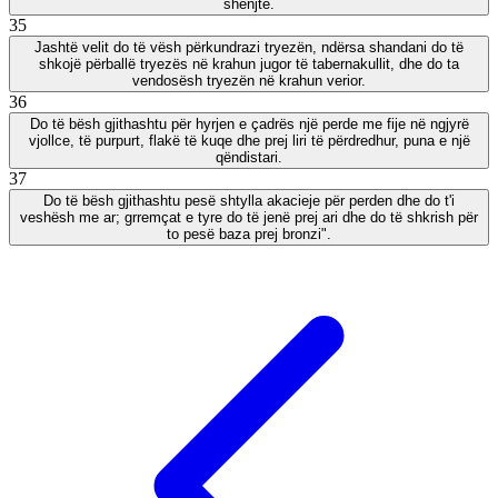
shenjtë.
35
Jashtë velit do të vësh përkundrazi tryezën, ndërsa shandani do të
shkojë përballë tryezës në krahun jugor të tabernakullit, dhe do ta
vendosësh tryezën në krahun verior.
36
Do të bësh gjithashtu për hyrjen e çadrës një perde me fije në ngjyrë
vjollce, të purpurt, flakë të kuqe dhe prej liri të përdredhur, puna e një
qëndistari.
37
Do të bësh gjithashtu pesë shtylla akacieje për perden dhe do t'i
veshësh me ar; grremçat e tyre do të jenë prej ari dhe do të shkrish për
to pesë baza prej bronzi".