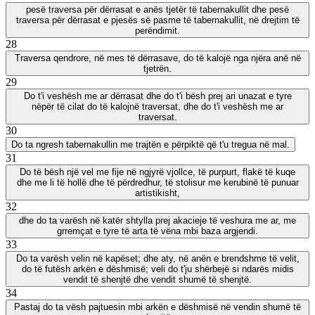
pesë traversa për dërrasat e anës tjetër të tabernakullit dhe pesë
traversa për dërrasat e pjesës së pasme të tabernakullit, në drejtim të
perëndimit.
28
Traversa qendrore, në mes të dërrasave, do të kalojë nga njëra anë në
tjetrën.
29
Do t'i veshësh me ar dërrasat dhe do t'i bësh prej ari unazat e tyre
nëpër të cilat do të kalojnë traversat, dhe do t'i veshësh me ar
traversat.
30
Do ta ngresh tabernakullin me trajtën e përpiktë që t'u tregua në mal.
31
Do të bësh një vel me fije në ngjyrë vjollce, të purpurt, flakë të kuqe
dhe me li të hollë dhe të përdredhur, të stolisur me kerubinë të punuar
artistikisht,
32
dhe do ta varësh në katër shtylla prej akacieje të veshura me ar, me
grremçat e tyre të arta të vëna mbi baza argjendi.
33
Do ta varësh velin në kapëset; dhe aty, në anën e brendshme të velit,
do të futësh arkën e dëshmisë; veli do t'ju shërbejë si ndarës midis
vendit të shenjtë dhe vendit shumë të shenjtë.
34
Pastaj do ta vësh pajtuesin mbi arkën e dëshmisë në vendin shumë të