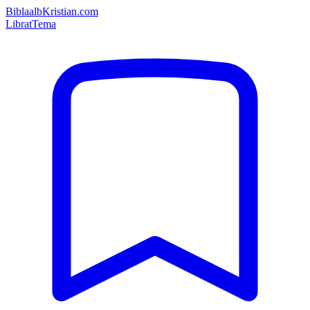
Bibla
albKristian.com
Librat
Tema