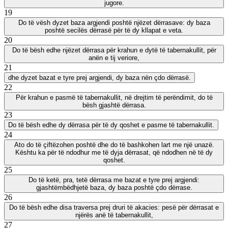
jugore.
19
Do të vësh dyzet baza argjendi poshtë njëzet dërrasave: dy baza
poshtë secilës dërrasë për të dy kllapat e veta.
20
Do të bësh edhe njëzet dërrasa për krahun e dytë të tabernakullit, për
anën e tij veriore,
21
dhe dyzet bazat e tyre prej argjendi, dy baza nën çdo dërrasë.
22
Për krahun e pasmë të tabernakullit, në drejtim të perëndimit, do të
bësh gjashtë dërrasa.
23
Do të bësh edhe dy dërrasa për të dy qoshet e pasme të tabernakullit.
24
Ato do të çiftëzohen poshtë dhe do të bashkohen lart me një unazë.
Kështu ka për të ndodhur me të dyja dërrasat, që ndodhen në të dy
qoshet.
25
Do të ketë, pra, tetë dërrasa me bazat e tyre prej argjendi:
gjashtëmbëdhjetë baza, dy baza poshtë çdo dërrase.
26
Do të bësh edhe disa traversa prej druri të akacies: pesë për dërrasat e
njërës anë të tabernakullit,
27