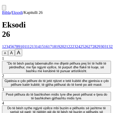
Bibla
/
Eksodi
/
Kapitulli
26
Eksodi
26
1
2
3
4
5
6
7
8
9
10
11
12
13
14
15
16
17
18
19
20
21
22
23
24
25
26
27
28
29
30
31
32
A
A
A
1
"Do të bësh pastaj tabernakullin me dhjetë pëlhura prej liri të hollë të
përdredhur, me fije ngjyrë vjollce, të purpurt dhe flakë të kuqe, së
bashku me kerubinë të punuar artistikisht.
2
Gjatësia e çdo pëlhure do të jetë njëzet e tetë kubitë dhe gjerësia e çdo
pëlhure katër kubitë; të gjitha pëlhurat do të kenë po atë masë.
3
Pesë pëlhura do të bashkohen midis tyre dhe pesë pëlhurat e tjera do
të bashkohen gjithashtu midis tyre.
4
Do të bësh sythe ngjyrë vjollce mbi buzën e pëlhurës së jashtme të
serisë së parë; të njëjtën gjë do të bësh në buzën e pëlhurës së