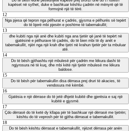
Do të bësh edhe pesëdhjetë kapëse prej bronzi dhe do t'i futësh
kapëset në sythet, duke e bashkuar kështu çadrën në mënyrë që të
formojnë një të tërë.
12
Nga pjesa që tepron nga pëlhurat e çadrës, gjysma e pëlhurës së tepërt
do të bjerë mbi pjesën e poshtme të tabernakullit;
13
dhe kubiti nga një anë dhe kubiti nga ana tjetër që janë të tepërt në
gjatësinë e pëlhurave të çadrës, do të bien mbi të dy anët e
tabernakullit, njëri nga një krah dhe tjetri në krahun tjetër për ta mbuluar
atë.
14
Do të bësh gjithashtu një mbulesë për çadrën me lëkura dashi të
ngjyrosura në të kuq, dhe mbi këtë një tjetër mbulesë me lëkura
baldose.
15
Do të bësh për tabernakullin disa dërrasa prej druri të akacies, të
vendosura më këmbë.
16
Gjatësia e një dërrase do të jetë dhjetë kubitë dhe gjerësia e saj një
kubitë e gjysmë.
17
Çdo dërrasë do të ketë dy kllapa për të bashkuar një dërrasë me tjetrën;
kështu do të veprosh për të gjitha dërrasat e tabernakullit.
18
Do të bësh kështu dërrasat e tabernakullit, njëzet dërrasa për anën