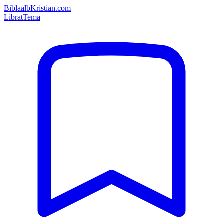
Bibla
albKristian.com
Librat
Tema