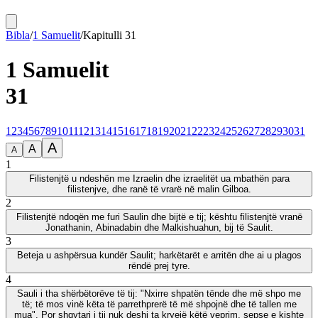
Bibla
/
1 Samuelit
/
Kapitulli
31
1 Samuelit
31
1
2
3
4
5
6
7
8
9
10
11
12
13
14
15
16
17
18
19
20
21
22
23
24
25
26
27
28
29
30
31
A
A
A
1
Filistenjtë u ndeshën me Izraelin dhe izraelitët ua mbathën para
filistenjve, dhe ranë të vrarë në malin Gilboa.
2
Filistenjtë ndoqën me furi Saulin dhe bijtë e tij; kështu filistenjtë vranë
Jonathanin, Abinadabin dhe Malkishuahun, bij të Saulit.
3
Beteja u ashpërsua kundër Saulit; harkëtarët e arritën dhe ai u plagos
rëndë prej tyre.
4
Sauli i tha shërbëtorëve të tij: "Nxirre shpatën tënde dhe më shpo me
të; të mos vinë këta të parrethprerë të më shpojnë dhe të tallen me
mua". Por shqytari i tij nuk deshi ta kryejë këtë veprim, sepse e kishte