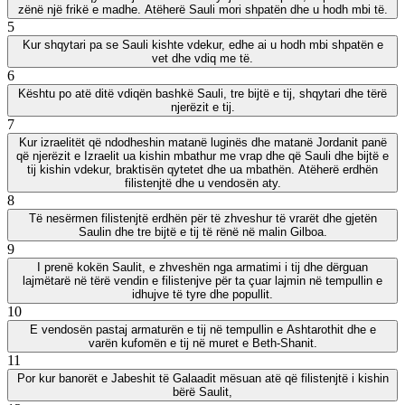
zënë një frikë e madhe. Atëherë Sauli mori shpatën dhe u hodh mbi të.
5
Kur shqytari pa se Sauli kishte vdekur, edhe ai u hodh mbi shpatën e
vet dhe vdiq me të.
6
Kështu po atë ditë vdiqën bashkë Sauli, tre bijtë e tij, shqytari dhe tërë
njerëzit e tij.
7
Kur izraelitët që ndodheshin matanë luginës dhe matanë Jordanit panë
që njerëzit e Izraelit ua kishin mbathur me vrap dhe që Sauli dhe bijtë e
tij kishin vdekur, braktisën qytetet dhe ua mbathën. Atëherë erdhën
filistenjtë dhe u vendosën aty.
8
Të nesërmen filistenjtë erdhën për të zhveshur të vrarët dhe gjetën
Saulin dhe tre bijtë e tij të rënë në malin Gilboa.
9
I prenë kokën Saulit, e zhveshën nga armatimi i tij dhe dërguan
lajmëtarë në tërë vendin e filistenjve për ta çuar lajmin në tempullin e
idhujve të tyre dhe popullit.
10
E vendosën pastaj armaturën e tij në tempullin e Ashtarothit dhe e
varën kufomën e tij në muret e Beth-Shanit.
11
Por kur banorët e Jabeshit të Galaadit mësuan atë që filistenjtë i kishin
bërë Saulit,