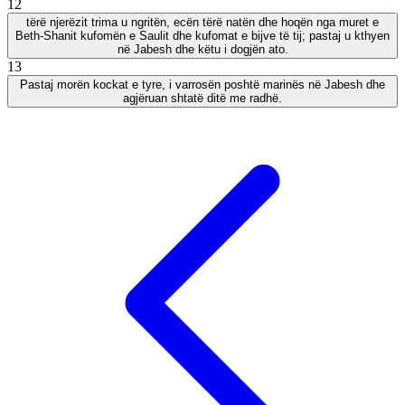
12
tërë njerëzit trima u ngritën, ecën tërë natën dhe hoqën nga muret e
Beth-Shanit kufomën e Saulit dhe kufomat e bijve të tij; pastaj u kthyen
në Jabesh dhe këtu i dogjën ato.
13
Pastaj morën kockat e tyre, i varrosën poshtë marinës në Jabesh dhe
agjëruan shtatë ditë me radhë.