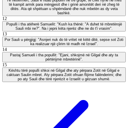
Të nesërmen, Sauli e ndau popullin në tre grupe, të cilët hynë në mes
të kampit armik para mëngjesit dhe i grinë amonitët deri në zheg të
ditës. Ata që shpëtuan u shpërndanë dhe nuk mbetën as dy veta
bashkë.
12
Populli i tha atëherë Samuelit: "Kush ka thënë: "A duhet të mbretërojë
Sauli mbi ne?". Na i jepni këta njerëz dhe ne do t'i vrasim".
13
Por Sauli u përgjigj: "Asnjeri nuk do të vritet në këtë ditë, sepse sot Zoti
ka realizuar një çlirim të madh në Izrael".
14
Pastaj Samueli i tha popullit: "Ejani, shkojmë në Gilgal dhe aty ta
përtërijmë mbretërinë".
15
Kështu tërë populli shkoi në Gilgal dhe aty përpara Zotit në Gilgal e
caktuan Saulin mbret. Aty përpara Zotit ofruan flijime falënderimi; dhe
po aty Sauli dhe tërë njerëzit e Izraelit u gëzuan shumë.