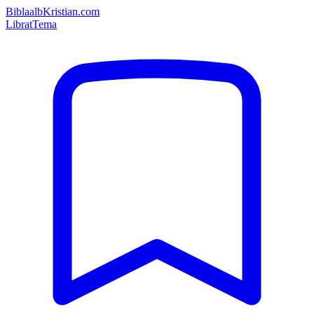
Bibla
albKristian.com
Librat
Tema