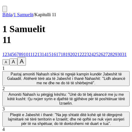
Bibla
/
1 Samuelit
/
Kapitulli
11
1 Samuelit
11
1
2
3
4
5
6
7
8
9
10
11
12
13
14
15
16
17
18
19
20
21
22
23
24
25
26
27
28
29
30
31
A
A
A
1
Pastaj amoniti Nahash shkoi të ngrejë kampin kundër Jabeshit të
Galaadit. Atëherë tërë ata të Jabeshit i thanë Nahashit: "Lidh aleancë
me ne dhe ne do të të shërbejmë".
2
Amoniti Nahash iu përgjigj kështu: "Unë do të bëj aleancë me ju me
këtë kusht: t'ju nxjerr syrin e djathtë të gjithëve për të poshtëruar tërë
Izraelin.
3
Pleqtë e Jabeshit i thanë: "Na jep shtatë ditë kohë që të dërgojmë
lajmëtarë në tërë territorin e Izraelit; dhe në qoftë se nuk vjen asnjeri
për të na shpëtuar, do të dorëzohemi në duart e tua".
4