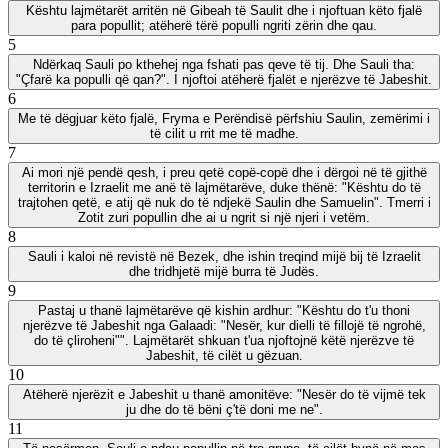
Kështu lajmëtarët arritën në Gibeah të Saulit dhe i njoftuan këto fjalë
para popullit; atëherë tërë populli ngriti zërin dhe qau.
5
Ndërkaq Sauli po kthehej nga fshati pas qeve të tij. Dhe Sauli tha:
"Çfarë ka populli që qan?". I njoftoi atëherë fjalët e njerëzve të Jabeshit.
6
Me të dëgjuar këto fjalë, Fryma e Perëndisë përfshiu Saulin, zemërimi i
të cilit u rrit me të madhe.
7
Ai mori një pendë qesh, i preu qetë copë-copë dhe i dërgoi në të gjithë
territorin e Izraelit me anë të lajmëtarëve, duke thënë: "Kështu do të
trajtohen qetë, e atij që nuk do të ndjekë Saulin dhe Samuelin". Tmerri i
Zotit zuri popullin dhe ai u ngrit si një njeri i vetëm.
8
Sauli i kaloi në revistë në Bezek, dhe ishin treqind mijë bij të Izraelit
dhe tridhjetë mijë burra të Judës.
9
Pastaj u thanë lajmëtarëve që kishin ardhur: "Kështu do t'u thoni
njerëzve të Jabeshit nga Galaadi: "Nesër, kur dielli të fillojë të ngrohë,
do të çliroheni"". Lajmëtarët shkuan t'ua njoftojnë këtë njerëzve të
Jabeshit, të cilët u gëzuan.
10
Atëherë njerëzit e Jabeshit u thanë amonitëve: "Nesër do të vijmë tek
ju dhe do të bëni ç'të doni me ne".
11