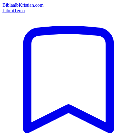
Bibla
albKristian.com
Librat
Tema