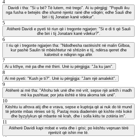
4
Davidi i tha: "Si u bë? Të lutem, më trego". Ai iu përgjigj: "Populli iku
nga fusha e betejës dhe shumë njerëz ranë dhe vdiqën; edhe Sauli dhe
biri i tij Jonatan kanë vdekur".
5
Atëherë Davidi e pyeti të riun që i tregonte ngjarjen: "Si e di ti që Sauli
dhe biri i tij Jonatani kanë vdekur?".
6
I riu që i tregonte ngjarjen tha: "Ndodhesha rastësisht në malin Gilboa,
kur pashë Saulin të mbështetur në shtizën e tij, ndërsa qerret dhe
kalorësit e ndiqnin nga afër.
7
Ai u kthye, më pa dhe më thirri. Unë iu përgjigja: "Ja ku jam".
8
Ai më pyeti: "Kush je ti?". Unë iu përgjigja: "Jam një amalekit".
9
Atëherë ai më tha: "Afrohu tek unë dhe më vrit, sepse një ankth i madh
më ka pushtuar, por jeta është e tëra akoma tek unë".
10
Kështu iu afrova atij dhe e vrava, sepse e kuptoja që ai nuk do të mund
të jetonte mbas rënies së tij. Pastaj mora diademën që kishte mbi kokë
dhe byzylykun që mbante në krah, dhe i solla këtu te zotëria im".
11
Atëherë Davidi kapi rrobat e veta dhe i grisi; po kështu vepruan tërë
njerëzit që ishin me të.