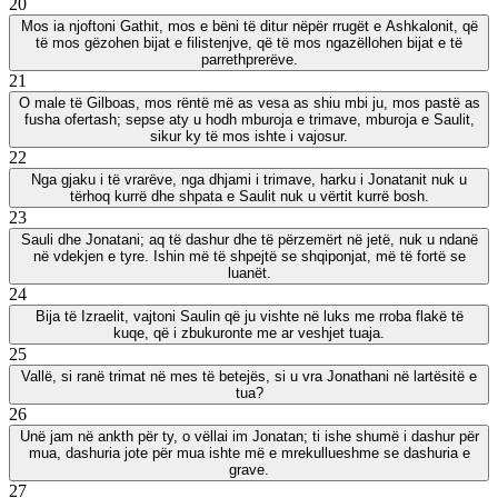
20
Mos ia njoftoni Gathit, mos e bëni të ditur nëpër rrugët e Ashkalonit, që
të mos gëzohen bijat e filistenjve, që të mos ngazëllohen bijat e të
parrethprerëve.
21
O male të Gilboas, mos rëntë më as vesa as shiu mbi ju, mos pastë as
fusha ofertash; sepse aty u hodh mburoja e trimave, mburoja e Saulit,
sikur ky të mos ishte i vajosur.
22
Nga gjaku i të vrarëve, nga dhjami i trimave, harku i Jonatanit nuk u
tërhoq kurrë dhe shpata e Saulit nuk u vërtit kurrë bosh.
23
Sauli dhe Jonatani; aq të dashur dhe të përzemërt në jetë, nuk u ndanë
në vdekjen e tyre. Ishin më të shpejtë se shqiponjat, më të fortë se
luanët.
24
Bija të Izraelit, vajtoni Saulin që ju vishte në luks me rroba flakë të
kuqe, që i zbukuronte me ar veshjet tuaja.
25
Vallë, si ranë trimat në mes të betejës, si u vra Jonathani në lartësitë e
tua?
26
Unë jam në ankth për ty, o vëllai im Jonatan; ti ishe shumë i dashur për
mua, dashuria jote për mua ishte më e mrekullueshme se dashuria e
grave.
27