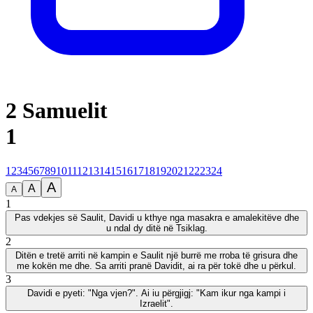
2 Samuelit
1
1
2
3
4
5
6
7
8
9
10
11
12
13
14
15
16
17
18
19
20
21
22
23
24
A
A
A
1
Pas vdekjes së Saulit, Davidi u kthye nga masakra e amalekitëve dhe
u ndal dy ditë në Tsiklag.
2
Ditën e tretë arriti në kampin e Saulit një burrë me rroba të grisura dhe
me kokën me dhe. Sa arriti pranë Davidit, ai ra për tokë dhe u përkul.
3
Davidi e pyeti: "Nga vjen?". Ai iu përgjigj: "Kam ikur nga kampi i
Izraelit".