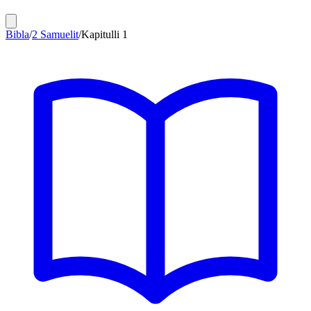
Bibla
/
2 Samuelit
/
Kapitulli
1