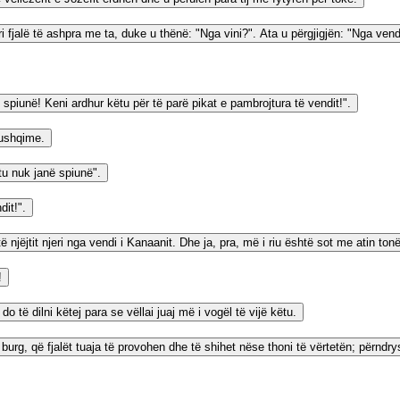
dori fjalë të ashpra me ta, duke u thënë: "Nga vini?". Ata u përgjigjën: "Nga ven
i spiunë! Keni ardhur këtu për të parë pikat e pambrojtura të vendit!".
 ushqime.
 tu nuk janë spiunë".
dit!".
ë njëjtit njeri nga vendi i Kanaanit. Dhe ja, pra, më i riu është sot me atin ton
!
o të dilni këtej para se vëllai juaj më i vogël të vijë këtu.
 burg, që fjalët tuaja të provohen dhe të shihet nëse thoni të vërtetën; përndry