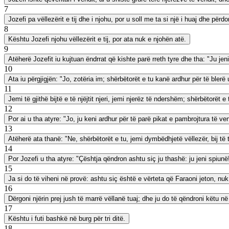
7
Jozefi pa vëllezërit e tij dhe i njohu, por u soll me ta si një i huaj dhe për
8
Kështu Jozefi njohu vëllezërit e tij, por ata nuk e njohën atë.
9
Atëherë Jozefit iu kujtuan ëndrrat që kishte parë rreth tyre dhe tha: "Ju jen
10
Ata iu përgjigjën: "Jo, zotëria im; shërbëtorët e tu kanë ardhur për të blerë
11
Jemi të gjithë bijtë e të njëjtit njeri, jemi njerëz të ndershëm; shërbëtorët e
12
Por ai u tha atyre: "Jo, ju keni ardhur për të parë pikat e pambrojtura të ven
13
Atëherë ata thanë: "Ne, shërbëtorët e tu, jemi dymbëdhjetë vëllezër, bij të t
14
Por Jozefi u tha atyre: "Çështja qëndron ashtu siç ju thashë: ju jeni spiunë
15
Ja si do të viheni në provë: ashtu siç është e vërteta që Faraoni jeton, nuk d
16
Dërgoni njërin prej jush të marrë vëllanë tuaj; dhe ju do të qëndroni këtu në
17
Kështu i futi bashkë në burg për tri ditë.
18