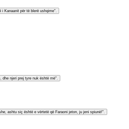
di i Kanaanit për të blerë ushqime".
ë, dhe njeri prej tyre nuk është më".
she, ashtu siç është e vërtetë që Faraoni jeton, ju jeni spiunë!".