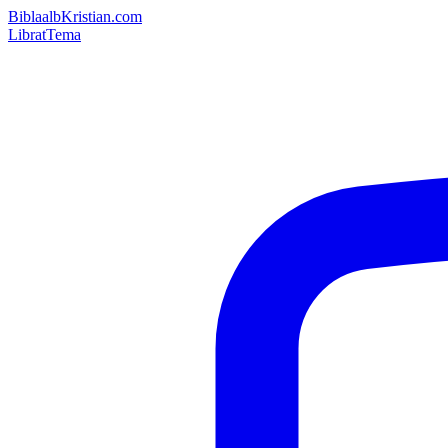
Bibla
albKristian.com
Librat
Tema