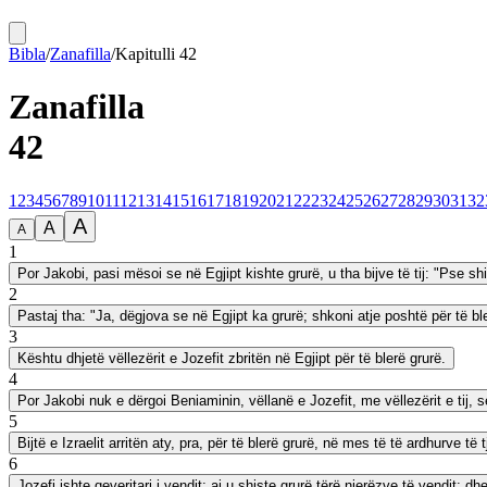
Bibla
/
Zanafilla
/
Kapitulli
42
Zanafilla
42
1
2
3
4
5
6
7
8
9
10
11
12
13
14
15
16
17
18
19
20
21
22
23
24
25
26
27
28
29
30
31
32
A
A
A
1
Por Jakobi, pasi mësoi se në Egjipt kishte grurë, u tha bijve të tij: "Pse shik
2
Pastaj tha: "Ja, dëgjova se në Egjipt ka grurë; shkoni atje poshtë për të 
3
Kështu dhjetë vëllezërit e Jozefit zbritën në Egjipt për të blerë grurë.
4
Por Jakobi nuk e dërgoi Beniaminin, vëllanë e Jozefit, me vëllezërit e tij,
5
Bijtë e Izraelit arritën aty, pra, për të blerë grurë, në mes të të ardhurve 
6
Jozefi ishte qeveritari i vendit; ai u shiste grurë tërë njerëzve të vendit; d