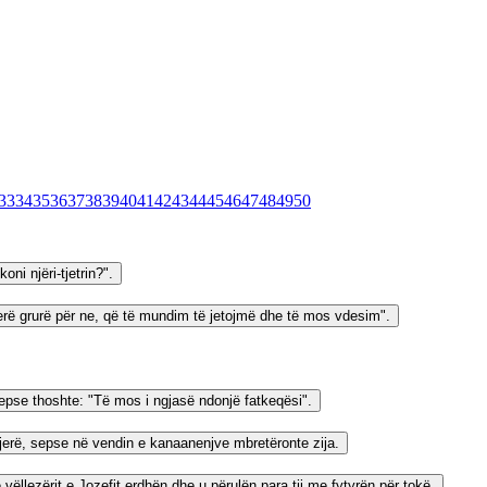
33
34
35
36
37
38
39
40
41
42
43
44
45
46
47
48
49
50
oni njëri-tjetrin?".
blerë grurë për ne, që të mundim të jetojmë dhe të mos vdesim".
 sepse thoshte: "Të mos i ngjasë ndonjë fatkeqësi".
të tjerë, sepse në vendin e kanaanenjve mbretëronte zija.
he vëllezërit e Jozefit erdhën dhe u përulën para tij me fytyrën për tokë.