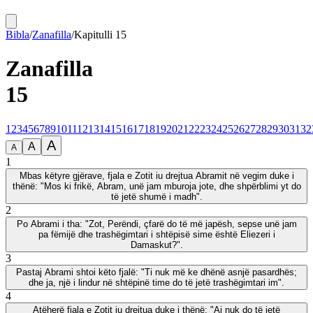
Bibla
/
Zanafilla
/
Kapitulli
15
Zanafilla
15
1
2
3
4
5
6
7
8
9
10
11
12
13
14
15
16
17
18
19
20
21
22
23
24
25
26
27
28
29
30
31
32
A
A
A
1
Mbas këtyre gjërave, fjala e Zotit iu drejtua Abramit në vegim duke i
thënë: "Mos ki frikë, Abram, unë jam mburoja jote, dhe shpërblimi yt do
të jetë shumë i madh".
2
Po Abrami i tha: "Zot, Perëndi, çfarë do të më japësh, sepse unë jam
pa fëmijë dhe trashëgimtari i shtëpisë sime është Eliezeri i
Damaskut?".
3
Pastaj Abrami shtoi këto fjalë: "Ti nuk më ke dhënë asnjë pasardhës;
dhe ja, një i lindur në shtëpinë time do të jetë trashëgimtari im".
4
Atëherë fjala e Zotit iu drejtua duke i thënë: "Ai nuk do të jetë