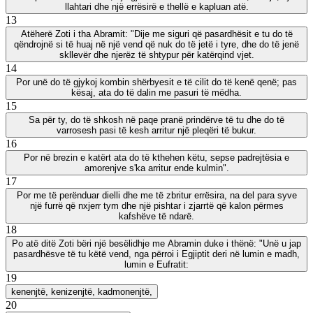
llahtari dhe një errësirë e thellë e kapluan atë.
13
Atëherë Zoti i tha Abramit: "Dije me siguri që pasardhësit e tu do të
qëndrojnë si të huaj në një vend që nuk do të jetë i tyre, dhe do të jenë
skllevër dhe njerëz të shtypur për katërqind vjet.
14
Por unë do të gjykoj kombin shërbyesit e të cilit do të kenë qenë; pas
kësaj, ata do të dalin me pasuri të mëdha.
15
Sa për ty, do të shkosh në paqe pranë prindërve të tu dhe do të
varrosesh pasi të kesh arritur një pleqëri të bukur.
16
Por në brezin e katërt ata do të kthehen këtu, sepse padrejtësia e
amorenjve s'ka arritur ende kulmin".
17
Por me të perënduar dielli dhe me të zbritur errësira, na del para syve
një furrë që nxjerr tym dhe një pishtar i zjarrtë që kalon përmes
kafshëve të ndarë.
18
Po atë ditë Zoti bëri një besëlidhje me Abramin duke i thënë: "Unë u jap
pasardhësve të tu këtë vend, nga përroi i Egjiptit deri në lumin e madh,
lumin e Eufratit:
19
kenenjtë, kenizenjtë, kadmonenjtë,
20