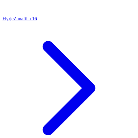
Hyrje
Zanafilla
16