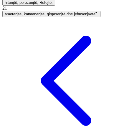
hitenjtë, perezenjtë, Refejtë,
21
amorenjtë, kanaanenjtë, girgasenjtë dhe jebusenjvetë".