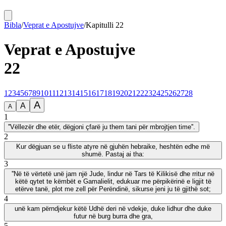
Bibla
/
Veprat e Apostujve
/
Kapitulli
22
Veprat e Apostujve
22
1
2
3
4
5
6
7
8
9
10
11
12
13
14
15
16
17
18
19
20
21
22
23
24
25
26
27
28
A
A
A
1
''Vëllezër dhe etër, dëgjoni çfarë ju them tani për mbrojtjen time''.
2
Kur dëgjuan se u fliste atyre në gjuhën hebraike, heshtën edhe më
shumë. Pastaj ai tha:
3
''Në të vërtetë unë jam një Jude, lindur në Tars të Kilikisë dhe rritur në
këtë qytet te këmbët e Gamalielit, edukuar me përpikërinë e ligjit të
etërve tanë, plot me zell për Perëndinë, sikurse jeni ju të gjithë sot;
4
unë kam përndjekur këtë Udhë deri në vdekje, duke lidhur dhe duke
futur në burg burra dhe gra,
5