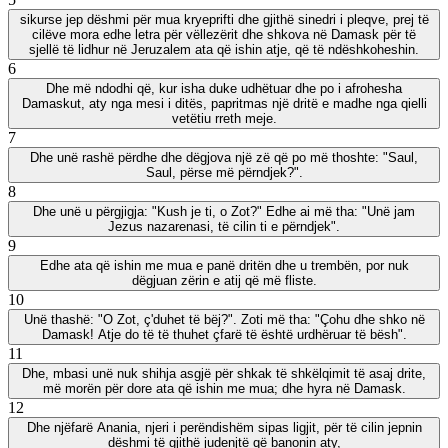
sikurse jep dëshmi për mua kryeprifti dhe gjithë sinedri i pleqve, prej të
cilëve mora edhe letra për vëllezërit dhe shkova në Damask për të
sjellë të lidhur në Jeruzalem ata që ishin atje, që të ndëshkoheshin.
6
Dhe më ndodhi që, kur isha duke udhëtuar dhe po i afrohesha
Damaskut, aty nga mesi i ditës, papritmas një dritë e madhe nga qielli
vetëtiu rreth meje.
7
Dhe unë rashë përdhe dhe dëgjova një zë që po më thoshte: "Saul,
Saul, përse më përndjek?".
8
Dhe unë u përgjigja: "Kush je ti, o Zot?" Edhe ai më tha: "Unë jam
Jezus nazarenasi, të cilin ti e përndjek".
9
Edhe ata që ishin me mua e panë dritën dhe u trembën, por nuk
dëgjuan zërin e atij që më fliste.
10
Unë thashë: "O Zot, ç'duhet të bëj?". Zoti më tha: "Çohu dhe shko në
Damask! Atje do të të thuhet çfarë të është urdhëruar të bësh".
11
Dhe, mbasi unë nuk shihja asgjë për shkak të shkëlqimit të asaj drite,
më morën për dore ata që ishin me mua; dhe hyra në Damask.
12
Dhe njëfarë Anania, njeri i perëndishëm sipas ligjit, për të cilin jepnin
dëshmi të gjithë judenjtë që banonin aty,