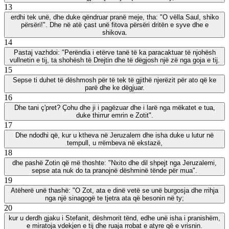
13
erdhi tek unë, dhe duke qëndruar pranë meje, tha: "O vëlla Saul, shiko
përsëri!". Dhe në atë çast unë fitova përsëri dritën e syve dhe e
shikova.
14
Pastaj vazhdoi: "Perëndia i etërve tanë të ka paracaktuar të njohësh
vullnetin e tij, ta shohësh të Drejtin dhe të dëgjosh një zë nga goja e tij.
15
Sepse ti duhet të dëshmosh për të tek të gjithë njerëzit për ato që ke
parë dhe ke dëgjuar.
16
Dhe tani ç'pret? Çohu dhe ji i pagëzuar dhe i larë nga mëkatet e tua,
duke thirrur emrin e Zotit".
17
Dhe ndodhi që, kur u ktheva në Jeruzalem dhe isha duke u lutur në
tempull, u rrëmbeva në ekstazë,
18
dhe pashë Zotin që më thoshte: "Nxito dhe dil shpejt nga Jeruzalemi,
sepse ata nuk do ta pranojnë dëshminë tënde për mua".
19
Atëherë unë thashë: "O Zot, ata e dinë vetë se unë burgosja dhe rrihja
nga një sinagogë te tjetra ata që besonin në ty;
20
kur u derdh gjaku i Stefanit, dëshmorit tënd, edhe unë isha i pranishëm,
e miratoja vdekjen e tij dhe ruaja rrobat e atyre që e vrisnin.