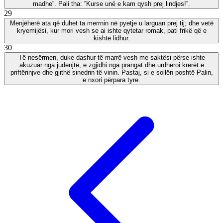
madhe''. Pali tha: ''Kurse unë e kam qysh prej lindjes!''.
29
Menjëherë ata që duhet ta merrnin në pyetje u larguan prej tij; dhe vetë
kryemijësi, kur mori vesh se ai ishte qytetar romak, pati frikë që e
kishte lidhur.
30
Të nesërmen, duke dashur të marrë vesh me saktësi përse ishte
akuzuar nga judenjtë, e zgjidhi nga prangat dhe urdhëroi krerët e
priftërinjve dhe gjithë sinedrin të vinin. Pastaj, si e sollën poshtë Palin,
e nxori përpara tyre.