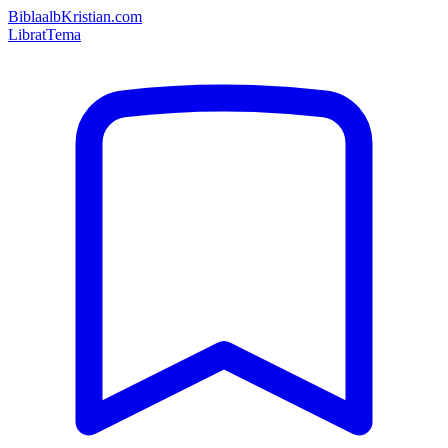
Bibla
albKristian.com
Librat
Tema