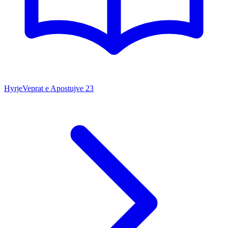
Hyrje
Veprat e Apostujve
23