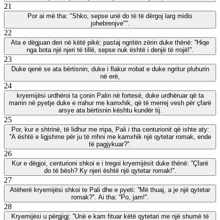
21
Por ai më tha: "Shko, sepse unë do të të dërgoj larg midis
johebrenjve"''.
22
Ata e dëgjuan deri në këtë pikë; pastaj ngritën zërin duke thënë: ''Hiqe
nga bota një njeri të tillë, sepse nuk është i denjë të rrojë!''.
23
Duke qenë se ata bërtisnin, duke i flakur rrobat e duke ngritur pluhurin
në erë,
24
kryemijësi urdhëroi ta çonin Palin në fortesë, duke urdhëruar që ta
marrin në pyetje duke e rrahur me kamxhik, që të merrej vesh për çfarë
arsye ata bërtisnin kështu kundër tij.
25
Por, kur e shtrinë, të lidhur me rripa, Pali i tha centurionit që ishte aty:
''A është e ligjshme për ju të rrihni me kamxhik një qytetar romak, ende
të pagjykuar?''.
26
Kur e dëgjoi, centurioni shkoi e i tregoi kryemijësit duke thënë: ''Çfarë
do të bësh? Ky njeri është një qytetar romak!''.
27
Atëherë kryemijësi shkoi te Pali dhe e pyeti: ''Më thuaj, a je një qytetar
romak?''. Ai tha: ''Po, jam!''.
28
Kryemijësi u përgjigj: ''Unë e kam fituar këtë qytetari me një shumë të