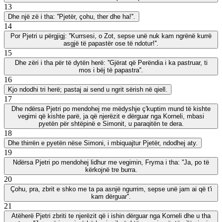
13
Dhe një zë i tha: ''Pjetër, çohu, ther dhe ha!''.
14
Por Pjetri u përgjigj: ''Kurrsesi, o Zot, sepse unë nuk kam ngrënë kurrë
asgjë të papastër ose të ndotur!''.
15
Dhe zëri i tha për të dytën herë: ''Gjërat që Perëndia i ka pastruar, ti
mos i bëj të papastra''.
16
Kjo ndodhi tri herë; pastaj ai send u ngrit sërish në qiell.
17
Dhe ndërsa Pjetri po mendohej me mëdyshje ç'kuptim mund të kishte
vegimi që kishte parë, ja që njerëzit e dërguar nga Korneli, mbasi
pyetën për shtëpinë e Simonit, u paraqitën te dera.
18
Dhe thirrën e pyetën nëse Simoni, i mbiquajtur Pjetër, ndodhej aty.
19
Ndërsa Pjetri po mendohej lidhur me vegimin, Fryma i tha: ''Ja, po të
kërkojnë tre burra.
20
Çohu, pra, zbrit e shko me ta pa asnjë ngurrim, sepse unë jam ai që t'i
kam dërguar''.
21
Atëherë Pjetri zbriti te njerëzit që i ishin dërguar nga Korneli dhe u tha