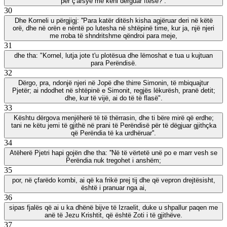
për ç'arsye më keni dërguar ftesë?''.
30
Dhe Korneli u përgjigj: ''Para katër ditësh kisha agjëruar deri në këtë
orë, dhe në orën e nëntë po lutesha në shtëpinë time, kur ja, një njeri
me rroba të shndritshme qëndroi para meje,
31
dhe tha: "Kornel, lutja jote t'u plotësua dhe lëmoshat e tua u kujtuan
para Perëndisë.
32
Dërgo, pra, ndonjë njeri në Jopë dhe thirre Simonin, të mbiquajtur
Pjetër; ai ndodhet në shtëpinë e Simonit, regjës lëkurësh, pranë detit;
dhe, kur të vijë, ai do të të flasë".
33
Kështu dërgova menjëherë të të thërrasin, dhe ti bëre mirë që erdhe;
tani ne këtu jemi të gjithë në prani të Perëndisë për të dëgjuar gjithçka
që Perëndia të ka urdhëruar''.
34
Atëherë Pjetri hapi gojën dhe tha: ''Në të vërtetë unë po e marr vesh se
Perëndia nuk tregohet i anshëm;
35
por, në çfarëdo kombi, ai që ka frikë prej tij dhe që vepron drejtësisht,
është i pranuar nga ai,
36
sipas fjalës që ai u ka dhënë bijve të Izraelit, duke u shpallur paqen me
anë të Jezu Krishtit, që është Zoti i të gjithëve.
37