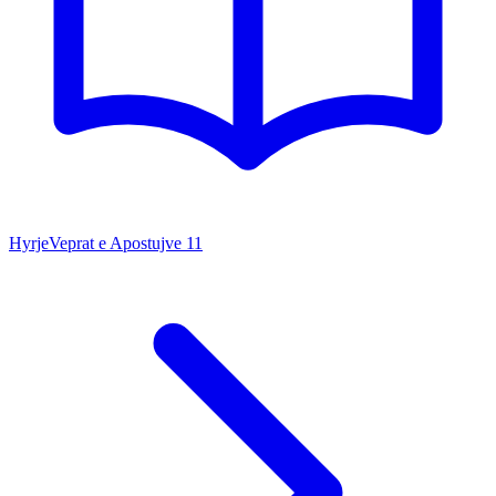
Hyrje
Veprat e Apostujve
11