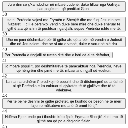
Ju e dini se ç'ka ndodhur në mbarë Judenë, duke filluar nga Galileja,
pas pagëzimit që predikoi Gjoni:
38
se si Perëndia vajosi me Frymën e Shenjtë dhe me fuqi Jezusin prej
Nazareti, i cili e përshkoi vendin duke bërë mirë dhe duke shëruar të
gjithë ata që ishin të pushtuar nga djalli, sepse Perëndia ishte me të.
39
Dhe ne jemi dëshmitarë për të gjitha ato që ai bëri në vendin e Judesë
dhe në Jeruzalem; dhe se si ata e vranë, duke e varur në një dru.
40
Por Perëndia e ringjalli të tretën ditë dhe e bëri që ai të dëftohet,
41
jo mbarë popullit, por dëshmitarëve të paracaktuar nga Perëndia, neve,
që hëngrëm dhe pimë me të, mbasi ai u ngjall së vdekuri.
42
Tani ai na urdhëroi t'i predikojmë popullit dhe të dëshmojmë se ai është
ai që Perëndia e ka caktuar si gjykatës të të gjallëve dhe të të
vdekurve.
43
Për të bëjnë dëshmi të gjithë profetët, që kushdo që beson në të merr
faljen e mëkateve me anë të emrit të tij''.
44
Ndërsa Pjetri ende po i thoshte këto fjalë, Fryma e Shenjtë zbriti mbi të
gjithë ata që po e dëgjonin fjalën.
45