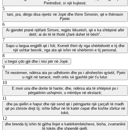
Perëndisë, si një kujtesë;
5
tani, pra, dërgo disa njerëz në Jopë dhe thirre Simonin, që e thërrasin
Pjetër.
6
Ai gjendet pranë njëfarë Simoni, regjës lëkurësh, që e ka shtëpinë afër
detit; ai do të të thotë çfarë duhet të bësh''.
7
Sapo u largua engjëlli që i foli, Korneli thirri dy nga shërbëtorët e tij dhe
një ushtar besnik, nga ata që ishin në shërbimin e tij personal,
8
u tregoi çdo gjë dhe i nisi për në Jopë.
9
Të nesërmen, ndërsa ata po udhëtonin dhe po i afroheshin qytetit, Pjetri
u ngjit në tarracë, rreth orës së gjashtë për t'u lutur.
10
E mori uria dhe donte të hante; dhe, ndërsa ata të shtëpisë po i
përgatitnin ushqimin, u rrëmbye në ekstazë;
11
dhe pa qiellin e hapur dhe një send që i përngjante një çarçafi të madh
që po zbriste drejt tij; ishte lidhur në të katër cepat dhe kishte zbritur në
tokë,
12
dhe brenda tij ishin të gjitha llojet e katërkëmbësheve, bisha, zvarranikë
të tokës dhe shpendë qielli.