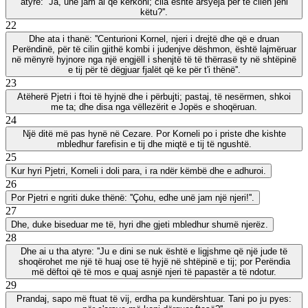
atyre: ''Ja, unë jam ai që kërkoni; cila është arsyeja për të cilën jeni
këtu?''.
22
Dhe ata i thanë: ''Centurioni Kornel, njeri i drejtë dhe që e druan
Perëndinë, për të cilin gjithë kombi i judenjve dëshmon, është lajmëruar
në mënyrë hyjnore nga një engjëll i shenjtë të të thërrasë ty në shtëpinë
e tij për të dëgjuar fjalët që ke për t'i thënë''.
23
Atëherë Pjetri i ftoi të hyjnë dhe i përbujti; pastaj, të nesërmen, shkoi
me ta; dhe disa nga vëllezërit e Jopës e shoqëruan.
24
Një ditë më pas hynë në Cezare. Por Korneli po i priste dhe kishte
mbledhur farefisin e tij dhe miqtë e tij të ngushtë.
25
Kur hyri Pjetri, Korneli i doli para, i ra ndër këmbë dhe e adhuroi.
26
Por Pjetri e ngriti duke thënë: ''Çohu, edhe unë jam një njeri!''.
27
Dhe, duke biseduar me të, hyri dhe gjeti mbledhur shumë njerëz.
28
Dhe ai u tha atyre: ''Ju e dini se nuk është e ligjshme që një jude të
shoqërohet me një të huaj ose të hyjë në shtëpinë e tij; por Perëndia
më dëftoi që të mos e quaj asnjë njeri të papastër a të ndotur.
29
Prandaj, sapo më ftuat të vij, erdha pa kundërshtuar. Tani po ju pyes: