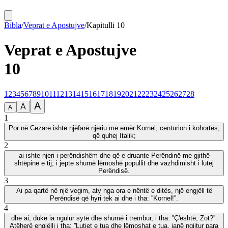
Bibla
/
Veprat e Apostujve
/
Kapitulli
10
Veprat e Apostujve
10
1
2
3
4
5
6
7
8
9
10
11
12
13
14
15
16
17
18
19
20
21
22
23
24
25
26
27
28
A
A
A
1
Por në Cezare ishte njëfarë njeriu me emër Kornel, centurion i kohortës,
që quhej Italik;
2
ai ishte njeri i perëndishëm dhe që e druante Perëndinë me gjithë
shtëpinë e tij; i jepte shumë lëmoshë popullit dhe vazhdimisht i lutej
Perëndisë.
3
Ai pa qartë në një vegim, aty nga ora e nëntë e ditës, një engjëll të
Perëndisë që hyri tek ai dhe i tha: ''Kornel!''.
4
dhe ai, duke ia ngulur sytë dhe shumë i trembur, i tha: ''Ç'është, Zot?''.
Atëherë engjëlli i tha: ''Lutjet e tua dhe lëmoshat e tua, janë ngjitur para