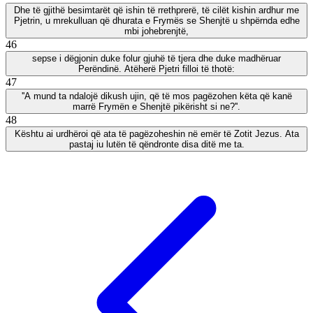
Dhe të gjithë besimtarët që ishin të rrethprerë, të cilët kishin ardhur me
Pjetrin, u mrekulluan që dhurata e Frymës se Shenjtë u shpërnda edhe
mbi johebrenjtë,
46
sepse i dëgjonin duke folur gjuhë të tjera dhe duke madhëruar
Perëndinë. Atëherë Pjetri filloi të thotë:
47
''A mund ta ndalojë dikush ujin, që të mos pagëzohen këta që kanë
marrë Frymën e Shenjtë pikërisht si ne?''.
48
Kështu ai urdhëroi që ata të pagëzoheshin në emër të Zotit Jezus. Ata
pastaj iu lutën të qëndronte disa ditë me ta.