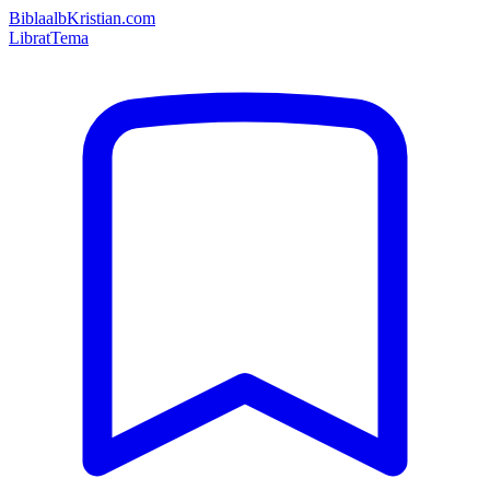
Bibla
albKristian.com
Librat
Tema