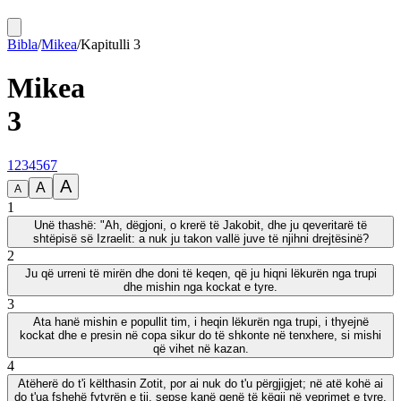
Bibla
/
Mikea
/
Kapitulli
3
Mikea
3
1
2
3
4
5
6
7
A
A
A
1
Unë thashë: "Ah, dëgjoni, o krerë të Jakobit, dhe ju qeveritarë të
shtëpisë së Izraelit: a nuk ju takon vallë juve të njihni drejtësinë?
2
Ju që urreni të mirën dhe doni të keqen, që ju hiqni lëkurën nga trupi
dhe mishin nga kockat e tyre.
3
Ata hanë mishin e popullit tim, i heqin lëkurën nga trupi, i thyejnë
kockat dhe e presin në copa sikur do të shkonte në tenxhere, si mishi
që vihet në kazan.
4
Atëherë do t'i këlthasin Zotit, por ai nuk do t'u përgjigjet; në atë kohë ai
do t'ua fshehë fytyrën e tij, sepse kanë qenë të këqij në veprimet e tyre.