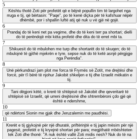
5
Kështu thotë Zoti për profetët që e bëjnë popullin tim të largohet nga
rruga e tij, që bërtasin: "Paqe", po të kenë diçka për të kafshuar nëpër
dhëmbë, por i shpallin luftë atij që nuk u vë gjë në gojë.
6
Prandaj do të keni net pa vegime, dhe do të keni terr pa shortari; dielli
do të perëndojë mbi këta profetë dhe dita do të erret mbi ta.
7
Shikuesit do të mbulohen me turp dhe shortarët do të skuqen; do të
mbulojnë të gjithë mjekrën e tyre, sepse nuk do të ketë asnjë përgjigje
nga Perëndia".
8
Unë përkundrazi jam plot me forca të Frymës së Zotit, me drejtësi dhe
forcë, për t'i bërë të njohur Jakobit shkeljen e tij dhe Izraelit mëkatin e
tij.
9
Tani dëgjoni këtë, o krerë të shtëpisë së Jakobit dhe qeveritarë të
shtëpisë së Izraelit, që urreni drejtësinë dhe shtrembëroni çdo gjë që
është e ndershme,
10
që ndërtoni Sionin me gjak dhe Jeruzalemin me paudhësi.
11
Krerët e tij gjykojnë për një dhuratë, priftërinjtë e tij japin mësim për një
pagesë, profetët e tij kryejnë shortari për para; megjithatë mbështeten
tek Zoti dhe thonë: "A nuk është vallë Zoti midis nesh? Nuk do të na