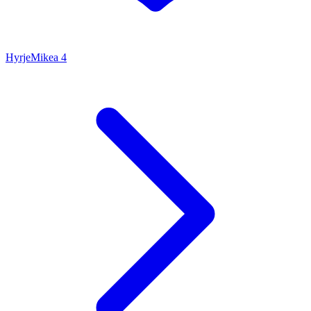
Hyrje
Mikea
4