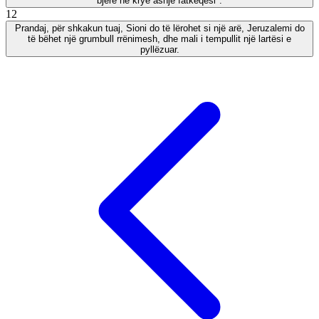
bjerë në krye asnjë fatkeqësi".
12
Prandaj, për shkakun tuaj, Sioni do të lërohet si një arë, Jeruzalemi do
të bëhet një grumbull rrënimesh, dhe mali i tempullit një lartësi e
pyllëzuar.