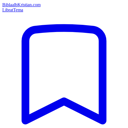
Bibla
albKristian.com
Librat
Tema