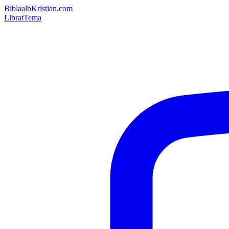
Bibla
albKristian.com
Librat
Tema