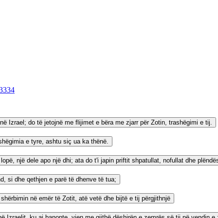
33
34
 në Izrael; do të jetojnë me flijimet e bëra me zjarr për Zotin, trashëgimi e tij.
shëgimia e tyre, ashtu siç ua ka thënë.
 lopë, një dele apo një dhi; ata do t'i japin priftit shpatullat, nofullat dhe plëndë
ënd, si dhe qethjen e parë të dhenve të tua;
shërbimin në emër të Zotit, atë vetë dhe bijtë e tij përgjithnjë
thë Izraelit, ku ai banonte, vjen me gjithë dëshirën e zemrës së tij në vendin e