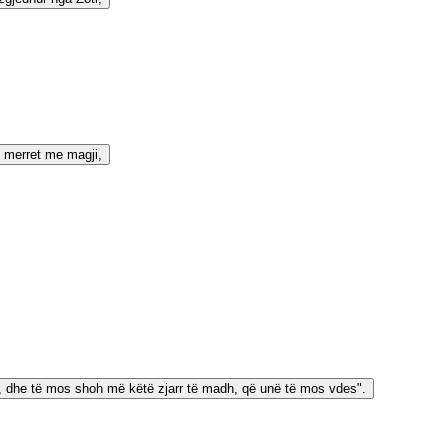
e merret me magji,
im, dhe të mos shoh më këtë zjarr të madh, që unë të mos vdes".