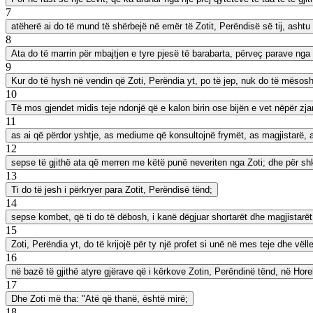
7
atëherë ai do të mund të shërbejë në emër të Zotit, Perëndisë së tij, ashtu si
8
Ata do të marrin për mbajtjen e tyre pjesë të barabarta, përveç parave nga 
9
Kur do të hysh në vendin që Zoti, Perëndia yt, po të jep, nuk do të mëso
10
Të mos gjendet midis teje ndonjë që e kalon birin ose bijën e vet nëpër zja
11
as ai që përdor yshtje, as mediume që konsultojnë frymët, as magjistarë, as
12
sepse të gjithë ata që merren me këtë punë neveriten nga Zoti; dhe për shk
13
Ti do të jesh i përkryer para Zotit, Perëndisë tënd;
14
sepse kombet, që ti do të dëbosh, i kanë dëgjuar shortarët dhe magjistarët;
15
Zoti, Perëndia yt, do të krijojë për ty një profet si unë në mes teje dhe vëll
16
në bazë të gjithë atyre gjërave që i kërkove Zotin, Perëndinë tënd, në Ho
17
Dhe Zoti më tha: "Atë që thanë, është mirë;
18