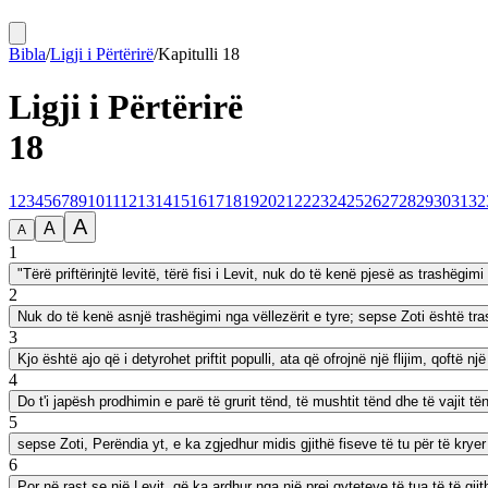
Bibla
/
Ligji i Përtërirë
/
Kapitulli
18
Ligji i Përtërirë
18
1
2
3
4
5
6
7
8
9
10
11
12
13
14
15
16
17
18
19
20
21
22
23
24
25
26
27
28
29
30
31
32
A
A
A
1
"Tërë priftërinjtë levitë, tërë fisi i Levit, nuk do të kenë pjesë as trashëgimi
2
Nuk do të kenë asnjë trashëgimi nga vëllezërit e tyre; sepse Zoti është tra
3
Kjo është ajo që i detyrohet priftit populli, ata që ofrojnë një flijim, qoftë një
4
Do t'i japësh prodhimin e parë të grurit tënd, të mushtit tënd dhe të vajit t
5
sepse Zoti, Perëndia yt, e ka zgjedhur midis gjithë fiseve të tu për të kryer 
6
Por në rast se një Levit, që ka ardhur nga një prej qyteteve të tua të të gji