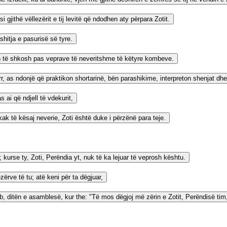
 gjithë vëllezërit e tij levitë që ndodhen aty përpara Zotit.
shitja e pasurisë së tyre.
sh të shkosh pas veprave të neveritshme të këtyre kombeve.
rr, as ndonjë që praktikon shortarinë, bën parashikime, interpreton shenjat dh
 ai që ndjell të vdekurit,
ak të kësaj neverie, Zoti është duke i përzënë para teje.
 kurse ty, Zoti, Perëndia yt, nuk të ka lejuar të veprosh kështu.
ezërve të tu; atë keni për ta dëgjuar,
reb, ditën e asamblesë, kur the: "Të mos dëgjoj më zërin e Zotit, Perëndisë t