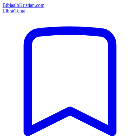
Bibla
albKristian.com
Librat
Tema