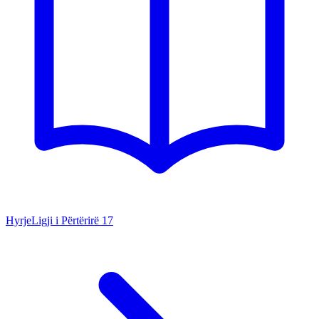
Hyrje
Ligji i Përtërirë
17