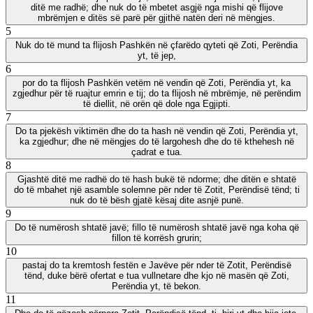
ditë me radhë; dhe nuk do të mbetet asgjë nga mishi që flijove
mbrëmjen e ditës së parë për gjithë natën deri në mëngjes.
5
Nuk do të mund ta flijosh Pashkën në çfarëdo qyteti që Zoti, Perëndia
yt, të jep,
6
por do ta flijosh Pashkën vetëm në vendin që Zoti, Perëndia yt, ka
zgjedhur për të ruajtur emrin e tij; do ta flijosh në mbrëmje, në perëndim
të diellit, në orën që dole nga Egjipti.
7
Do ta pjekësh viktimën dhe do ta hash në vendin që Zoti, Perëndia yt,
ka zgjedhur; dhe në mëngjes do të largohesh dhe do të kthehesh në
çadrat e tua.
8
Gjashtë ditë me radhë do të hash bukë të ndorme; dhe ditën e shtatë
do të mbahet një asamble solemne për nder të Zotit, Perëndisë tënd; ti
nuk do të bësh gjatë kësaj dite asnjë punë.
9
Do të numërosh shtatë javë; fillo të numërosh shtatë javë nga koha që
fillon të korrësh grurin;
10
pastaj do ta kremtosh festën e Javëve për nder të Zotit, Perëndisë
tënd, duke bërë ofertat e tua vullnetare dhe kjo në masën që Zoti,
Perëndia yt, të bekon.
11