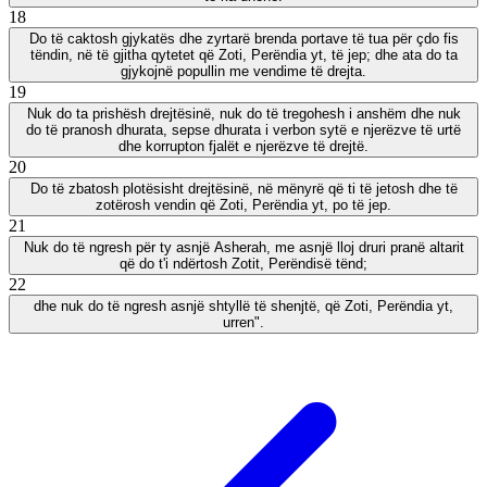
18
Do të caktosh gjykatës dhe zyrtarë brenda portave të tua për çdo fis
tëndin, në të gjitha qytetet që Zoti, Perëndia yt, të jep; dhe ata do ta
gjykojnë popullin me vendime të drejta.
19
Nuk do ta prishësh drejtësinë, nuk do të tregohesh i anshëm dhe nuk
do të pranosh dhurata, sepse dhurata i verbon sytë e njerëzve të urtë
dhe korrupton fjalët e njerëzve të drejtë.
20
Do të zbatosh plotësisht drejtësinë, në mënyrë që ti të jetosh dhe të
zotërosh vendin që Zoti, Perëndia yt, po të jep.
21
Nuk do të ngresh për ty asnjë Asherah, me asnjë lloj druri pranë altarit
që do t'i ndërtosh Zotit, Perëndisë tënd;
22
dhe nuk do të ngresh asnjë shtyllë të shenjtë, që Zoti, Perëndia yt,
urren".