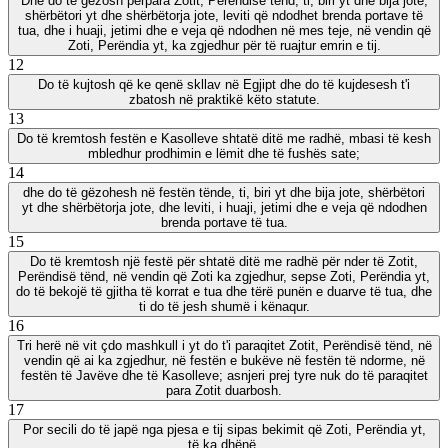
Dhe do të gëzosh përpara Zotit, Perëndisë tënd, ti, biri yt dhe bija jote,
shërbëtori yt dhe shërbëtorja jote, leviti që ndodhet brenda portave të
tua, dhe i huaji, jetimi dhe e veja që ndodhen në mes teje, në vendin që
Zoti, Perëndia yt, ka zgjedhur për të ruajtur emrin e tij.
12
Do të kujtosh që ke qenë skllav në Egjipt dhe do të kujdesesh t'i
zbatosh në praktikë këto statute.
13
Do të kremtosh festën e Kasolleve shtatë ditë me radhë, mbasi të kesh
mbledhur prodhimin e lëmit dhe të fushës sate;
14
dhe do të gëzohesh në festën tënde, ti, biri yt dhe bija jote, shërbëtori
yt dhe shërbëtorja jote, dhe leviti, i huaji, jetimi dhe e veja që ndodhen
brenda portave të tua.
15
Do të kremtosh një festë për shtatë ditë me radhë për nder të Zotit,
Perëndisë tënd, në vendin që Zoti ka zgjedhur, sepse Zoti, Perëndia yt,
do të bekojë të gjitha të korrat e tua dhe tërë punën e duarve të tua, dhe
ti do të jesh shumë i kënaqur.
16
Tri herë në vit çdo mashkull i yt do t'i paraqitet Zotit, Perëndisë tënd, në
vendin që ai ka zgjedhur, në festën e bukëve në festën të ndorme, në
festën të Javëve dhe të Kasolleve; asnjeri prej tyre nuk do të paraqitet
para Zotit duarbosh.
17
Por secili do të japë nga pjesa e tij sipas bekimit që Zoti, Perëndia yt,
të ka dhënë.