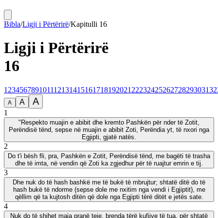
Bibla
/
Ligji i Përtërirë
/
Kapitulli
16
Ligji i Përtërirë
16
1
2
3
4
5
6
7
8
9
10
11
12
13
14
15
16
17
18
19
20
21
22
23
24
25
26
27
28
29
30
31
32
A
A
A
1
"Respekto muajin e abibit dhe kremto Pashkën për nder të Zotit,
Perëndisë tënd, sepse në muajin e abibit Zoti, Perëndia yt, të nxori nga
Egjipti, gjatë natës.
2
Do t'i bësh fli, pra, Pashkën e Zotit, Perëndisë tënd, me bagëti të trasha
dhe të imta, në vendin që Zoti ka zgjedhur për të ruajtur emrin e tij.
3
Dhe nuk do të hash bashkë me të bukë të mbrujtur; shtatë ditë do të
hash bukë të ndorme (sepse dole me nxitim nga vendi i Egjiptit), me
qëllim që ta kujtosh ditën që dole nga Egjipti tërë ditët e jetës sate.
4
Nuk do të shihet maja pranë teje, brenda tërë kufijve të tua, për shtatë