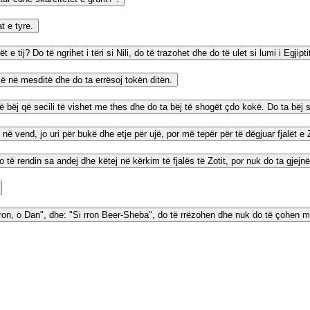
t e tyre.
 tij? Do të ngrihet i tëri si Nili, do të trazohet dhe do të ulet si lumi i Egjipti
ojë në mesditë dhe do ta errësoj tokën ditën.
ë bëj që secili të vishet me thes dhe do ta bëj të shogët çdo kokë. Do ta bëj si nj
ë në vend, jo uri për bukë dhe etje për ujë, por më tepër për të dëgjuar fjalët e Z
o të rendin sa andej dhe këtej në kërkim të fjalës të Zotit, por nuk do ta gjejnë
ron, o Dan", dhe: "Si rron Beer-Sheba", do të rrëzohen dhe nuk do të çohen m