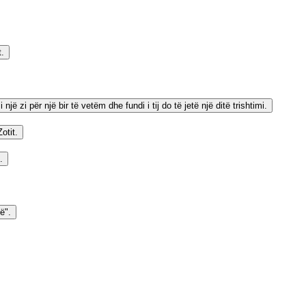
t.
ë zi për një bir të vetëm dhe fundi i tij do të jetë një ditë trishtimi.
otit.
.
ë".