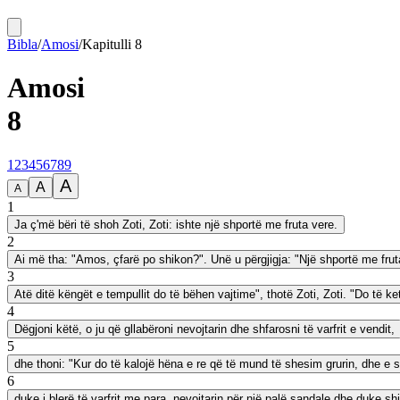
Bibla
/
Amosi
/
Kapitulli
8
Amosi
8
1
2
3
4
5
6
7
8
9
A
A
A
1
Ja ç'më bëri të shoh Zoti, Zoti: ishte një shportë me fruta vere.
2
Ai më tha: "Amos, çfarë po shikon?". Unë u përgjigja: "Një shportë me fruta v
3
Atë ditë këngët e tempullit do të bëhen vajtime", thotë Zoti, Zoti. "Do të 
4
Dëgjoni këtë, o ju që gllabëroni nevojtarin dhe shfarosni të varfrit e vendit,
5
dhe thoni: "Kur do të kalojë hëna e re që të mund të shesim grurin, dhe e sht
6
duke i blerë të varfrit me para, nevojtarin për një palë sandale dhe duke shi