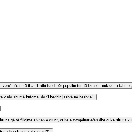
ere". Zoti më tha: "Erdhi fundi për popullin tim të Izraelit; nuk do ta fal më g
ketë kudo shumë kufoma; do t'i hedhin jashtë në heshtje".
una që të fillojmë shitjen e grurit, duke e zvogëluar efan dhe duke rritur sikli
tur edhe skarcitetet e grurit?".