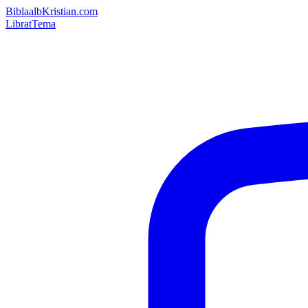
Bibla
albKristian.com
Librat
Tema