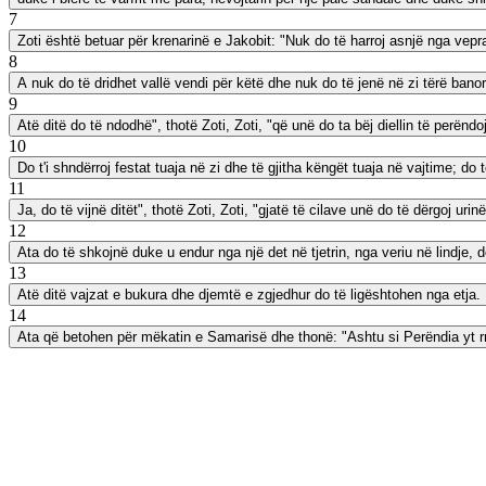
7
Zoti është betuar për krenarinë e Jakobit: "Nuk do të harroj asnjë nga vepra
8
A nuk do të dridhet vallë vendi për këtë dhe nuk do të jenë në zi tërë banorët e
9
Atë ditë do të ndodhë", thotë Zoti, Zoti, "që unë do ta bëj diellin të perënd
10
Do t'i shndërroj festat tuaja në zi dhe të gjitha këngët tuaja në vajtime; do t
11
Ja, do të vijnë ditët", thotë Zoti, Zoti, "gjatë të cilave unë do të dërgoj urin
12
Ata do të shkojnë duke u endur nga një det në tjetrin, nga veriu në lindje, d
13
Atë ditë vajzat e bukura dhe djemtë e zgjedhur do të ligështohen nga etja.
14
Ata që betohen për mëkatin e Samarisë dhe thonë: "Ashtu si Perëndia yt r