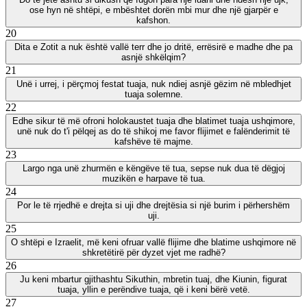
ose hyn në shtëpi, e mbështet dorën mbi mur dhe një gjarpër e
kafshon.
20
Dita e Zotit a nuk është vallë terr dhe jo dritë, errësirë e madhe dhe pa
asnjë shkëlqim?
21
Unë i urrej, i përçmoj festat tuaja, nuk ndiej asnjë gëzim në mbledhjet
tuaja solemne.
22
Edhe sikur të më ofroni holokaustet tuaja dhe blatimet tuaja ushqimore,
unë nuk do t'i pëlqej as do të shikoj me favor flijimet e falënderimit të
kafshëve të majme.
23
Largo nga unë zhurmën e këngëve të tua, sepse nuk dua të dëgjoj
muzikën e harpave të tua.
24
Por le të rrjedhë e drejta si uji dhe drejtësia si një burim i përhershëm
uji.
25
O shtëpi e Izraelit, më keni ofruar vallë flijime dhe blatime ushqimore në
shkretëtirë për dyzet vjet me radhë?
26
Ju keni mbartur gjithashtu Sikuthin, mbretin tuaj, dhe Kiunin, figurat
tuaja, yllin e perëndive tuaja, që i keni bërë vetë.
27