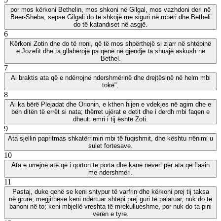
por mos kërkoni Bethelin, mos shkoni në Gilgal, mos vazhdoni deri në
Beer-Sheba, sepse Gilgali do të shkojë me siguri në robëri dhe Betheli
do të katandiset në asgjë.
6
Kërkoni Zotin dhe do të rroni, që të mos shpërthejë si zjarr në shtëpinë
e Jozefit dhe ta gllabërojë pa qenë në gjendje ta shuajë askush në
Bethel.
7
Ai braktis ata që e ndërrojnë ndershmërinë dhe drejtësinë në helm mbi
tokë".
8
Ai ka bërë Plejadat dhe Orionin, e kthen hijen e vdekjes në agim dhe e
bën ditën të errët si nata; thërret ujërat e detit dhe i derdh mbi faqen e
dheut: emri i tij është Zoti.
9
Ata sjellin papritmas shkatërrimin mbi të fuqishmit, dhe kështu rrënimi u
sulet fortesave.
10
Ata e urrejnë atë që i qorton te porta dhe kanë neveri për ata që flasin
me ndershmëri.
11
Pastaj, duke qenë se keni shtypur të varfrin dhe kërkoni prej tij taksa
në grurë, megjithëse keni ndërtuar shtëpi prej guri të palatuar, nuk do të
banoni në to; keni mbjellë vreshta të mrekullueshme, por nuk do ta pini
verën e tyre.