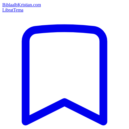
Bibla
albKristian.com
Librat
Tema