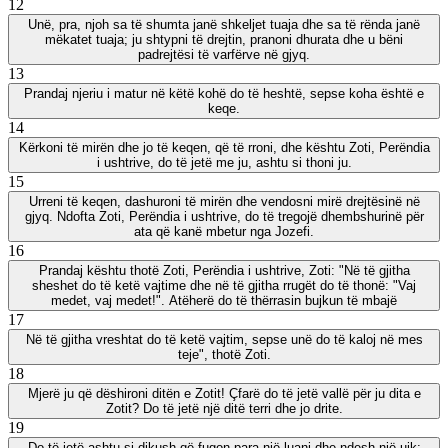
12
Unë, pra, njoh sa të shumta janë shkeljet tuaja dhe sa të rënda janë
mëkatet tuaja; ju shtypni të drejtin, pranoni dhurata dhe u bëni
padrejtësi të varfërve në gjyq.
13
Prandaj njeriu i matur në këtë kohë do të heshtë, sepse koha është e
keqe.
14
Kërkoni të mirën dhe jo të keqen, që të rroni, dhe kështu Zoti, Perëndia
i ushtrive, do të jetë me ju, ashtu si thoni ju.
15
Urreni të keqen, dashuroni të mirën dhe vendosni mirë drejtësinë në
gjyq. Ndofta Zoti, Perëndia i ushtrive, do të tregojë dhembshurinë për
ata që kanë mbetur nga Jozefi.
16
Prandaj kështu thotë Zoti, Perëndia i ushtrive, Zoti: "Në të gjitha
sheshet do të ketë vajtime dhe në të gjitha rrugët do të thonë: "Vaj
medet, vaj medet!". Atëherë do të thërrasin bujkun të mbajë
17
Në të gjitha vreshtat do të ketë vajtim, sepse unë do të kaloj në mes
teje", thotë Zoti.
18
Mjerë ju që dëshironi ditën e Zotit! Çfarë do të jetë vallë për ju dita e
Zotit? Do të jetë një ditë terri dhe jo drite.
19
Do të jetë ashtu si dikush që fugon para një luani dhe ndesh një ujk;