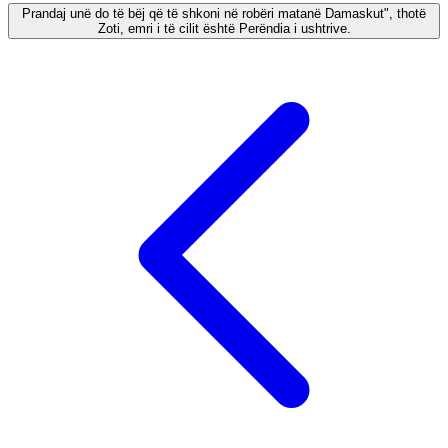
Prandaj unë do të bëj që të shkoni në robëri matanë Damaskut", thotë
Zoti, emri i të cilit është Perëndia i ushtrive.