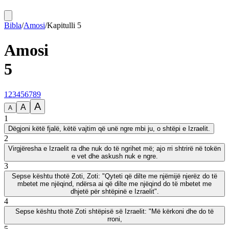
Bibla
/
Amosi
/
Kapitulli
5
Amosi
5
1
2
3
4
5
6
7
8
9
A
A
A
1
Dëgjoni këtë fjalë, këtë vajtim që unë ngre mbi ju, o shtëpi e Izraelit.
2
Virgjëresha e Izraelit ra dhe nuk do të ngrihet më; ajo rri shtrirë në tokën
e vet dhe askush nuk e ngre.
3
Sepse kështu thotë Zoti, Zoti: "Qyteti që dilte me njëmijë njerëz do të
mbetet me njëqind, ndërsa ai që dilte me njëqind do të mbetet me
dhjetë për shtëpinë e Izraelit".
4
Sepse kështu thotë Zoti shtëpisë së Izraelit: "Më kërkoni dhe do të
rroni,
5