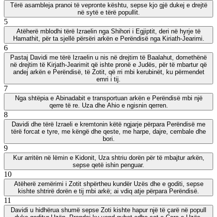
Tërë asambleja pranoi të vepronte kështu, sepse kjo gjë dukej e drejtë
në sytë e tërë popullit.
5
Atëherë mblodhi tërë Izraelin nga Shihori i Egjiptit, deri në hyrje të
Hamathit, për ta sjellë përsëri arkën e Perëndisë nga Kiriath-Jearimi.
6
Pastaj Davidi me tërë Izraelin u nis në drejtim të Baalahut, domethënë
në drejtim të Kirjath-Jearimit që ishte pronë e Judës, për të mbartur që
andej arkën e Perëndisë, të Zotit, që rri mbi kerubinët, ku përmendet
emri i tij.
7
Nga shtëpia e Abinadabit e transportuan arkën e Perëndisë mbi një
qerre të re. Uza dhe Ahio e ngisnin qerren.
8
Davidi dhe tërë Izraeli e kremtonin këtë ngjarje përpara Perëndisë me
tërë forcat e tyre, me këngë dhe qeste, me harpe, dajre, cembale dhe
bori.
9
Kur arritën në lëmin e Kidonit, Uza shtriu dorën për të mbajtur arkën,
sepse qetë ishin penguar.
10
Atëherë zemërimi i Zotit shpërtheu kundër Uzës dhe e goditi, sepse
kishte shtrirë dorën e tij mbi arkë; ai vdiq atje përpara Perëndisë.
11
Davidi u hidhërua shumë sepse Zoti kishte hapur një të çarë në popull