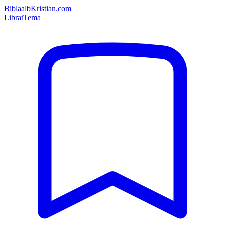
Bibla
albKristian.com
Librat
Tema