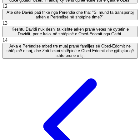
duke goditur Uzën. Prandaj ky vend quhet edhe sot e Çara e Uzës.
12
Atë ditë Davidi pati frikë nga Perëndia dhe tha: "Si mund ta transportoj
arkën e Perëndisë në shtëpinë time?".
13
Kështu Davidi nuk deshi ta kishte arkën pranë vetes në qytetin e
Davidit, por e kaloi në shtëpinë e Obed-Edomit nga Gathi.
14
Arka e Perëndisë mbeti tre muaj pranë familjes së Obed-Edomit në
shtëpinë e saj; dhe Zoti bekoi shtëpinë e Obed-Edomit dhe gjithçka që
ishte pronë e tij.