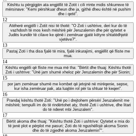
Kështu iu përgjigjën ata engjëllit të Zotit i cili rrinte midis shkurreve të
mërsinave: "Kemi përshkuar dheun dhe ja, gjithë dheu është në pushim
dhe i qetë".
12
Atëherë engjëlli i Zotit nisi të thotë: "O Zoti i ushtrive, deri kur do të
vazhdosh të mos kesh mëshirë për Jeruzalemin dhe për qytetet e
Judës kundër të cilave ke qënë i zemëruar gjatë këtyre shtatëdhjetë
vjetëve?".
13
Pastaj Zoti i tha disa fjalë të mira, fjalë inkurajimi, engjëllit që fliste me
mua.
14
Kështu engjëlli që fliste me mua më tha: "Bërtit dhe thuaj: Kështu thotë
Zoti i ushtrive: "Unë jam shumë xheloz për Jeruzalemin dhe për Sionin;
15
por jam zemëruar shumë me kombet që jetojnë në mirëqenie, sepse,
kur isha zemëruar pak, ata luajtën rol për ta shtuar të keqen".
16
Prandaj kështu thotë Zoti: "Unë po i drejtohem përsëri Jeruzalemit me
mëshirë; tempulli im do të rindërtohet aty, thotë Zoti i ushtrive, dhe litari
do të nderet mbi Jeruzalem".
17
Bërtit akoma dhe thuaj: "Kështu thotë Zoti i ushtrive: Qytetet e mia do
të jenë plot e përplot me pasuri; Zoti do të ngushëllojë akoma Sionin
dhe do të zgjedhë akoma Jeruzalemin"".