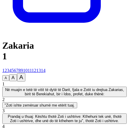
Zakaria
1
1
2
3
4
5
6
7
8
9
10
11
12
13
14
A
A
A
1
Në muajin e tetë të vitit të dytë të Darit, fjala e Zotit iu drejtua Zakarias,
birit të Berekiahut, bir i Idos, profet, duke thënë:
2
"Zoti ishte zemëruar shumë me etërit tuaj.
3
Prandaj u thuaj: Kështu thotë Zoti i ushtrive: Kthehuni tek unë, thotë
Zoti i ushtrive, dhe unë do të kthehem te ju", thotë Zoti i ushtrive.
4