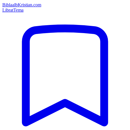
Bibla
albKristian.com
Librat
Tema