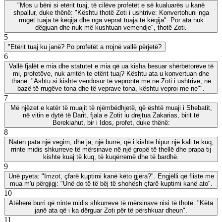
"Mos u bëni si etërit tuaj, të cilëve profetët e së kualuarës u kanë
shpallur, duke thënë: "Kështu thotë Zoti i ushtrive: Konvertohuni nga
rrugët tuaja të këqija dhe nga veprat tuaja të këqija". Por ata nuk
dëgjuan dhe nuk më kushtuan vemendje", thotë Zoti.
5
"Etërit tuaj ku janë? Po profetët a rrojnë vallë përjetë?
6
Vallë fjalët e mia dhe statutet e mia që ua kisha besuar shërbëtorëve të
mi, profetëve, nuk arritën te etërit tuaj? Kështu ata u konvertuan dhe
thanë: "Ashtu si kishte vendosur të vepronte me ne Zoti i ushtrive, në
bazë të rrugëve tona dhe të veprave tona, kështu veproi me ne"".
7
Më njëzet e katër të muajit të njëmbëdhjetë, që është muaji i Shebatit,
në vitin e dytë të Darit, fjala e Zotit iu drejtua Zakarias, birit të
Berekiahut, bir i Idos, profet, duke thënë:
8
Natën pata një vegim; dhe ja, një burrë, që i kishte hipur një kali të kuq,
rrinte midis shkurreve të mërsinave në një gropë të thellë dhe prapa tij
kishte kuaj të kuq, të kuqërremë dhe të bardhë.
9
Unë pyeta: "Imzot, çfarë kuptimi kanë këto gjëra?". Engjëlli që fliste me
mua m'u përgjigj: "Unë do të të bëj të shohësh çfarë kuptimi kanë ato".
10
Atëherë burri që rrinte midis shkurreve të mërsinave nisi të thotë: "Këta
janë ata që i ka dërguar Zoti për të përshkuar dheun".
11