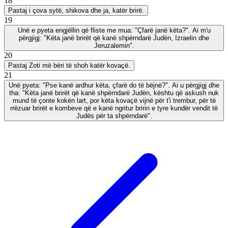
18
Pastaj i çova sytë, shikova dhe ja, katër brirë.
19
Unë e pyeta engjëllin që fliste me mua: "Çfarë janë këta?". Ai m'u
përgjigj: "Këta janë brirët që kanë shpërndarë Judën, Izraelin dhe
Jeruzalemin".
20
Pastaj Zoti më bëri të shoh katër kovaçë.
21
Unë pyeta: "Pse kanë ardhur këta, çfarë do të bëjnë?". Ai u përgjigj dhe
tha: "Këta janë brirët që kanë shpërndarë Judën, kështu që askush nuk
mund të çonte kokën lart, por këta kovaçë vijnë për t'i trembur, për të
rrëzuar brirët e kombeve që e kanë ngritur bririn e tyre kundër vendit të
Judës për ta shpërndarë".