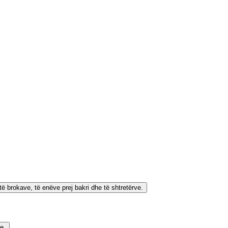
ë brokave, të enëve prej bakri dhe të shtretërve.
e.