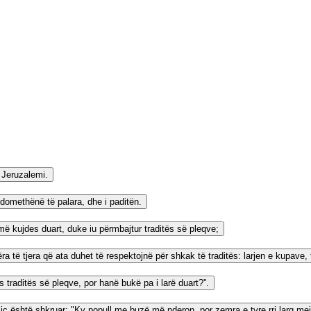
a Jeruzalemi.
 domethënë të palara, dhe i paditën.
më kujdes duart, duke iu përmbajtur traditës së pleqve;
të tjera që ata duhet të respektojnë për shkak të traditës: larjen e kupave, t
s traditës së pleqve, por hanë bukë pa i larë duart?''.
ë, siç është shkruar: "Ky popull me buzë më nderon, por zemra e tyre rri larg mej