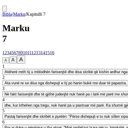
Bibla
/
Marku
/
Kapitulli
7
Marku
7
1
2
3
4
5
6
7
8
9
10
11
12
13
14
15
16
A
A
A
1
Atëherë rreth tij u mblodhën farisenjtë dhe disa skribë që kishin ardhur ng
2
Ata vunë re se disa nga dishepujt e tij po hanin bukë me duar të papastra,
3
Në fakt farisenjtë dhe të gjithë judenjtë nuk hanë pa i larë më parë me shu
4
dhe, kur kthehen nga tregu, nuk hanë pa u pastruar më parë. Ka shumë gjëra 
5
Pastaj farisenjtë dhe skribët e pyetën: ''Përse dishepujt e tu nuk sillen sipa
6
Por ai duke u përgjigjur u tha atyre: ''Mirë profetizoi Isaia për ju, hipokrit