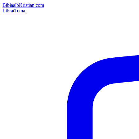
Bibla
albKristian.com
Librat
Tema