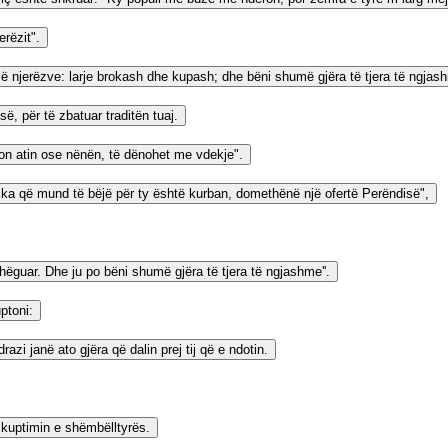
erëzit".
së njerëzve: larje brokash dhe kupash; dhe bëni shumë gjëra të tjera të ngjash
ë, për të zbatuar traditën tuaj.
kon atin ose nënën, të dënohet me vdekje".
thçka që mund të bëjë për ty është kurban, domethënë një ofertë Perëndisë",
shëguar. Dhe ju po bëni shumë gjëra të tjera të ngjashme''.
uptoni:
zi janë ato gjëra që dalin prej tij që e ndotin.
r kuptimin e shëmbëlltyrës.