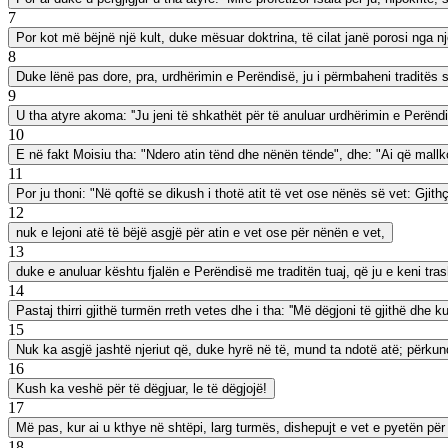
7
Por kot më bëjnë një kult, duke mësuar doktrina, të cilat janë porosi nga nj
8
Duke lënë pas dore, pra, urdhërimin e Perëndisë, ju i përmbaheni traditës 
9
U tha atyre akoma: ''Ju jeni të shkathët për të anuluar urdhërimin e Perëndis
10
E në fakt Moisiu tha: "Ndero atin tënd dhe nënën tënde", dhe: "Ai që mall
11
Por ju thoni: "Në qoftë se dikush i thotë atit të vet ose nënës së vet: Gji
12
nuk e lejoni atë të bëjë asgjë për atin e vet ose për nënën e vet,
13
duke e anuluar kështu fjalën e Perëndisë me traditën tuaj, që ju e keni tra
14
Pastaj thirri gjithë turmën rreth vetes dhe i tha: ''Më dëgjoni të gjithë dhe k
15
Nuk ka asgjë jashtë njeriut që, duke hyrë në të, mund ta ndotë atë; përkundra
16
Kush ka veshë për të dëgjuar, le të dëgjojë!
17
Më pas, kur ai u kthye në shtëpi, larg turmës, dishepujt e vet e pyetën pë
18