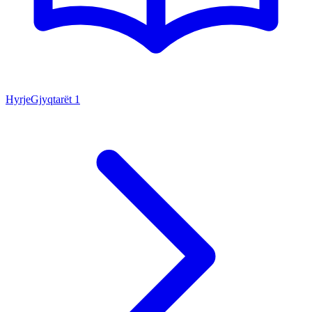
Hyrje
Gjyqtarët
1