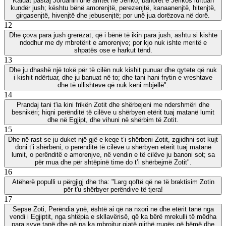
Kaluat pastaj Jordanin dhe arritët në Jeriko; banorët e Jerikos luftuan
kundër jush; kështu bënë amorenjtë, perezenjtë, kanaanenjtë, hitenjtë,
girgasenjtë, hivenjtë dhe jebusenjtë; por unë jua dorëzova në dorë.
12
Dhe çova para jush grerëzat, që i bënë të ikin para jush, ashtu si kishte
ndodhur me dy mbretërit e amorenjve; por kjo nuk ishte meritë e
shpatës ose e harkut tënd.
13
Dhe ju dhashë një tokë për të cilën nuk kishit punuar dhe qytete që nuk
i kishit ndërtuar, dhe ju banuat në to; dhe tani hani frytin e vreshtave
dhe të ullishteve që nuk keni mbjellë".
14
Prandaj tani t'ia kini frikën Zotit dhe shërbejeni me ndershmëri dhe
besnikëri; hiqni perënditë të cilëve u shërbyen etërit tuaj matanë lumit
dhe në Egjipt, dhe vihuni në shërbim të Zotit.
15
Dhe në rast se ju duket një gjë e keqe t’i shërbeni Zotit, zgjidhni sot kujt
doni t’i shërbeni, o perënditë të cilëve u shërbyen etërit tuaj matanë
lumit, o perënditë e amorenjve, në vendin e të cilëve ju banoni sot; sa
për mua dhe për shtëpinë time do t’i shërbejmë Zotit".
16
Atëherë populli u përgjigj dhe tha: "Larg qoftë që ne të braktisim Zotin
për t'u shërbyer perëndive të tjera!
17
Sepse Zoti, Perëndia ynë, është ai që na nxori ne dhe etërit tanë nga
vendi i Egjiptit, nga shtëpia e skllavërisë, që ka bërë mrekulli të mëdha
para syve tanë dhe që na ka mbrojtur gjatë gjithë rrugës që bëmë dhe