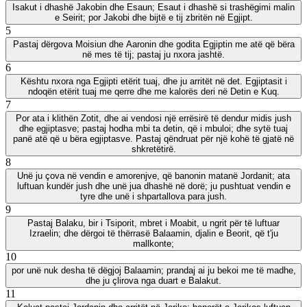
Isakut i dhashë Jakobin dhe Esaun; Esaut i dhashë si trashëgimi malin
e Seirit; por Jakobi dhe bijtë e tij zbritën në Egjipt.
5
Pastaj dërgova Moisiun dhe Aaronin dhe godita Egjiptin me atë që bëra
në mes të tij; pastaj ju nxora jashtë.
6
Kështu nxora nga Egjipti etërit tuaj, dhe ju arritët në det. Egjiptasit i
ndoqën etërit tuaj me qerre dhe me kalorës deri në Detin e Kuq.
7
Por ata i klithën Zotit, dhe ai vendosi një errësirë të dendur midis jush
dhe egjiptasve; pastaj hodha mbi ta detin, që i mbuloi; dhe sytë tuaj
panë atë që u bëra egjiptasve. Pastaj qëndruat për një kohë të gjatë në
shkretëtirë.
8
Unë ju çova në vendin e amorenjve, që banonin matanë Jordanit; ata
luftuan kundër jush dhe unë jua dhashë në dorë; ju pushtuat vendin e
tyre dhe unë i shpartallova para jush.
9
Pastaj Balaku, bir i Tsiporit, mbret i Moabit, u ngrit për të luftuar
Izraelin; dhe dërgoi të thërrasë Balaamin, djalin e Beorit, që t'ju
mallkonte;
10
por unë nuk desha të dëgjoj Balaamin; prandaj ai ju bekoi me të madhe,
dhe ju çlirova nga duart e Balakut.
11