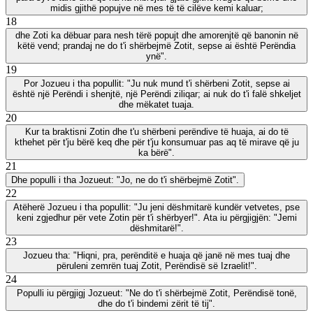
midis gjithë popujve në mes të të cilëve kemi kaluar;
18
dhe Zoti ka dëbuar para nesh tërë popujt dhe amorenjtë që banonin në
këtë vend; prandaj ne do t'i shërbejmë Zotit, sepse ai është Perëndia
ynë".
19
Por Jozueu i tha popullit: "Ju nuk mund t'i shërbeni Zotit, sepse ai
është një Perëndi i shenjtë, një Perëndi ziliqar; ai nuk do t'i falë shkeljet
dhe mëkatet tuaja.
20
Kur ta braktisni Zotin dhe t'u shërbeni perëndive të huaja, ai do të
kthehet për t'ju bërë keq dhe për t'ju konsumuar pas aq të mirave që ju
ka bërë".
21
Dhe populli i tha Jozueut: "Jo, ne do t'i shërbejmë Zotit".
22
Atëherë Jozueu i tha popullit: "Ju jeni dëshmitarë kundër vetvetes, pse
keni zgjedhur për vete Zotin për t'i shërbyer!". Ata iu përgjigjën: "Jemi
dëshmitarë!".
23
Jozueu tha: "Hiqni, pra, perënditë e huaja që janë në mes tuaj dhe
përuleni zemrën tuaj Zotit, Perëndisë së Izraelit!".
24
Populli iu përgjigj Jozueut: "Ne do t'i shërbejmë Zotit, Perëndisë tonë,
dhe do t'i bindemi zërit të tij".