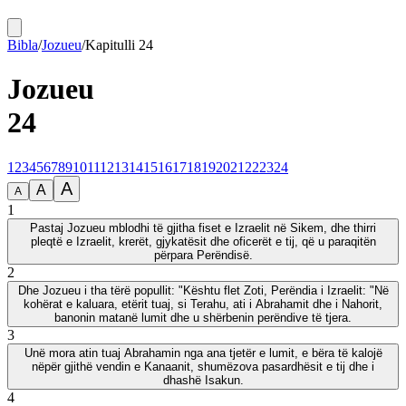
Bibla
/
Jozueu
/
Kapitulli
24
Jozueu
24
1
2
3
4
5
6
7
8
9
10
11
12
13
14
15
16
17
18
19
20
21
22
23
24
A
A
A
1
Pastaj Jozueu mblodhi të gjitha fiset e Izraelit në Sikem, dhe thirri
pleqtë e Izraelit, krerët, gjykatësit dhe oficerët e tij, që u paraqitën
përpara Perëndisë.
2
Dhe Jozueu i tha tërë popullit: "Kështu flet Zoti, Perëndia i Izraelit: "Në
kohërat e kaluara, etërit tuaj, si Terahu, ati i Abrahamit dhe i Nahorit,
banonin matanë lumit dhe u shërbenin perëndive të tjera.
3
Unë mora atin tuaj Abrahamin nga ana tjetër e lumit, e bëra të kalojë
nëpër gjithë vendin e Kanaanit, shumëzova pasardhësit e tij dhe i
dhashë Isakun.
4