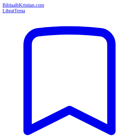
Bibla
albKristian.com
Librat
Tema