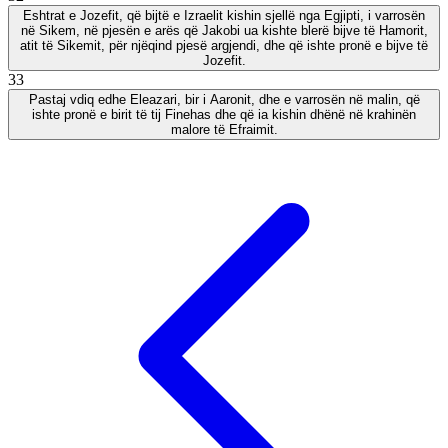
Eshtrat e Jozefit, që bijtë e Izraelit kishin sjellë nga Egjipti, i varrosën
në Sikem, në pjesën e arës që Jakobi ua kishte blerë bijve të Hamorit,
atit të Sikemit, për njëqind pjesë argjendi, dhe që ishte pronë e bijve të
Jozefit.
33
Pastaj vdiq edhe Eleazari, bir i Aaronit, dhe e varrosën në malin, që
ishte pronë e birit të tij Finehas dhe që ia kishin dhënë në krahinën
malore të Efraimit.