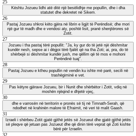
25
Kështu Jozueu lidhi atë ditë një besëlidhje me popullin, dhe i dha
statutet dhe dekretet në Sikem.
26
Pastaj Jozueu shkroi këto gjëra në librin e ligjit të Perëndisë; dhe mori
një gur të madh dhe e vendosi aty, poshtë lisit, pranë shenjtërores së
Zotit.
27
Jozueu i tha pastaj tërë popullit: "Ja, ky gur do të jetë një dëshmitar
kundër nesh, sepse ai i dëgjoi tërë fjalët që na tha Zoti; ai, pra, do të
shërbejë si dëshmitar kundër jush, me qëllim që të mos e mohoni
Perëndinë tuaj".
28
Pastaj Jozueu e ktheu popullin në vendin ku ishte më parë, secili në
trashëgiminë e vet.
29
Pas këtyre gjërave Jozueu, bir i Nunit dhe shërbëtor i Zotit, vdiq në
moshën njëqind e dhjetë vjeç,
30
dhe e varrosën në territorin e pronës së tij në Timnath-Serah, që
ndodhet në krahinën malore të Efraimit, në veri të malit Gaash.
31
Izraeli i shërbeu Zotit gjatë gjithë jetës së Jozueut dhe gjatë gjithë jetës
së pleqve që jetuan pas Jozueut dhe që dinin tërë veprat që Zoti kishte
bërë për Izraelin.
32