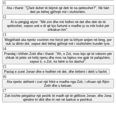
11
Ata i thanë: "Çfarë duhet të bëjmë që deti të na qetësohet?". Në fakt
deti po bëhej gjithnjë më i stuhishëm.
12
Ai iu përgjigj atyre: "Më zini dhe më hidhni në det dhe deti do të
qetësohet, sepse unë e di që kjo furtunë e madhe ju ra mbi kokë për
shkakun tim".
13
Megjithatë ata njerëz vozitnin me forcë për ta kthyer anijen në breg, por
nuk ia dilnin dot, sepse deti bëhej gjithnjë më i stuhishëm kundër tyre.
14
Prandaj i klithën Zotit dhe i thanë: "Ah, o Zot, mos lejo që të vdesim për
shkak të jetës së këtij njeriu dhe mos na fajëso me gjak të pafajshëm,
sepse ti, o Zot, ke bërë si ke dashur".
15
Pastaj e zunë Jonan dhe e hodhën në det, dhe tërbimi i detit u fashit.
16
Ata njerëz atëherë i zuri një frikë e madhe nga Zoti, i ofruan një flijim
Zotit dhe u betuan.
17
Zoti kishte përgatitur një peshk të madh që të gëlltiste Jonan; dhe Jona
qëndroi tri ditë dhe tri net në barkun e peshkut.