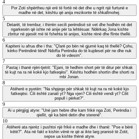
4
Por Zoti shpërtheu një erë të fortë në det dhe u ngrit një furtunë e
madhe në det, kështu që anija rrezikonte të shkallmohej.
5
Detarët, të trembur, i thirrën secili perëndisë së vet dhe hodhën në det
ngarkesën që ishte në anije për ta lehtësuar. Ndërkaq Jona kishte
zbritur në pjesët më të fshehta të anijes, kishte rënë dhe flinte thellë.
6
Kapiteni iu afrua dhe i tha: "Çfarë po bën në gjumë kaq të thellë? Çohu,
kërko Perëndinë tënd! Ndofta Perëndia do të kujdeset për ne dhe nuk
do të vdesim".
7
Pastaj i thanë njëri-tjetrit: "Ejani, të hedhim short për të ditur për shkak
të kujt na ra në kokë kjo fatkeqësi". Kështu hodhën shortin dhe shorti ra
mbi Jonan.
8
Atëherë e pyetën: "Na shpjego për shkak të kujt na ra në kokë kjo
fatkeqësi. Cili është zanati yt? Nga vjen? Cili është vendi yt? Cilit
popull i përket?".
9
Ai u përgjigj atyre: "Unë jam hebre dhe kam frikë nga Zoti, Perëndia i
qiellit, që ka bërë detin dhe sterenë".
10
Atëherë ata njerëz i pushtoi një frikë e madhe dhe i thanë: "Pse e bërë
këtë?". Ata në fakt e kishin vënë re që ai ikte larg pranisë të Zotit,
sepse ua kishte thënë atyre.