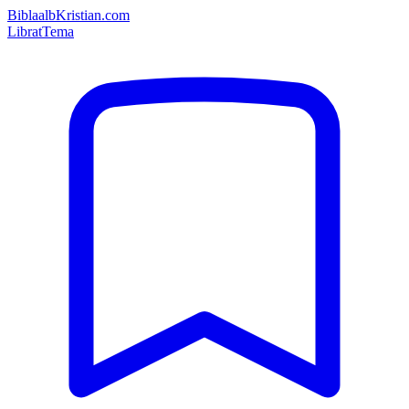
Bibla
albKristian.com
Librat
Tema