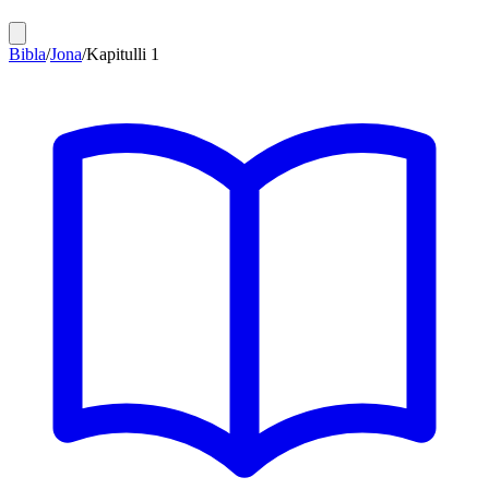
Bibla
/
Jona
/
Kapitulli
1