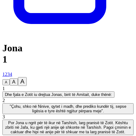
Jona
1
1
2
3
4
A
A
A
1
Dhe fjala e Zotit iu drejtua Jonas, birit të Amitait, duke thënë:
2
"Çohu, shko në Ninive, qytet i madh, dhe prediko kundër tij, sepse
ligësia e tyre është ngjitur përpara meje".
3
Por Jona u ngrit për të ikur në Tarshish, larg pranisë të Zotit. Kështu
zbriti në Jafa, ku gjeti një anije që shkonte në Tarshish. Pagoi çmimin e
caktuar dhe hipi në anije për të shkuar me ta larg pranisë të Zotit.