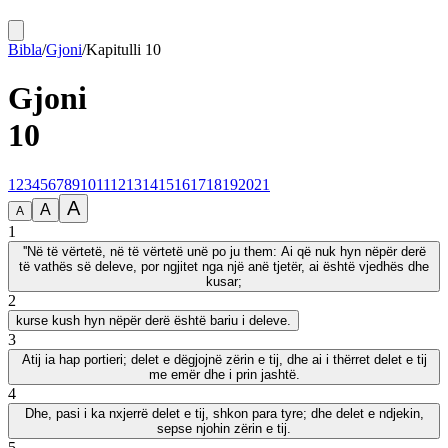
Bibla
/
Gjoni
/
Kapitulli
10
Gjoni
10
1
2
3
4
5
6
7
8
9
10
11
12
13
14
15
16
17
18
19
20
21
A
A
A
1
''Në të vërtetë, në të vërtetë unë po ju them: Ai që nuk hyn nëpër derë
të vathës së deleve, por ngjitet nga një anë tjetër, ai është vjedhës dhe
kusar;
2
kurse kush hyn nëpër derë është bariu i deleve.
3
Atij ia hap portieri; delet e dëgjojnë zërin e tij, dhe ai i thërret delet e tij
me emër dhe i prin jashtë.
4
Dhe, pasi i ka nxjerrë delet e tij, shkon para tyre; dhe delet e ndjekin,
sepse njohin zërin e tij.
5