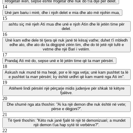
Rrogëtari ikën, sepse është rrogëtar dhe nuk do t'ia dijë për delet.
14
Unë jam bariu i mirë, dhe i njoh delet e mia dhe ato më njohin mua,
15
ashtu siç më njeh Ati mua dhe unë e njoh Atin dhe lë jetën time për
delet.
16
Unë kam edhe dele të tjera që nuk janë të kësaj vathe; duhet t'i mbledh
edhe ato, dhe ato do ta dëgjojnë zërin tim, dhe do të jetë një tufë e
vetme dhe një Bari i vetëm.
17
Prandaj Ati më do, sepse unë e lë jetën time që ta marr përsëri.
18
Askush nuk mund të ma heqë, por e lë nga vetja; unë kam pushtet ta lë
e pushtet ta marr përsëri; ky është urdhri që kam marrë nga Ati im''.
19
Atëherë lindi përsëri një përçarje midis judenjve për shkak të këtyre
fjalëve.
20
Dhe shumë nga ata thoshin: ''Ai ka një demon dhe nuk është në vete;
përse e dëgjoni?''.
21
Të tjerë thoshin: ''Këto nuk janë fjalë të një të demonizuari; a mundet
një demon t'ua hap sytë të verbërve?''.
22