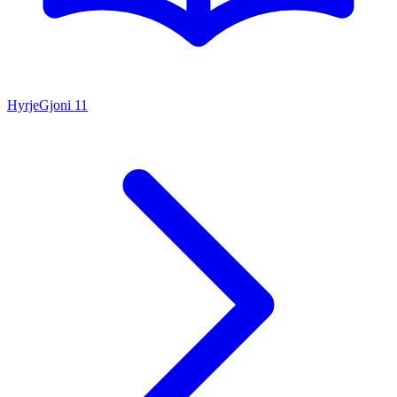
Hyrje
Gjoni
11