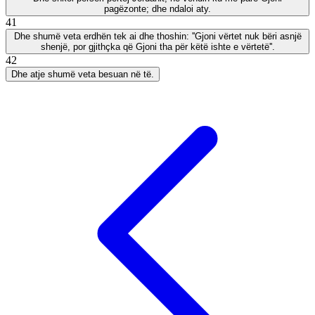
pagëzonte; dhe ndaloi aty.
41
Dhe shumë veta erdhën tek ai dhe thoshin: ''Gjoni vërtet nuk bëri asnjë
shenjë, por gjithçka që Gjoni tha për këtë ishte e vërtetë''.
42
Dhe atje shumë veta besuan në të.