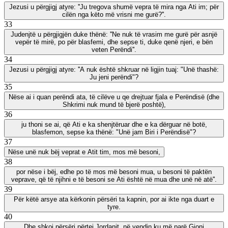
Jezusi u përgjigj atyre: ''Ju tregova shumë vepra të mira nga Ati im; për
cilën nga këto më vrisni me gurë?''.
33
Judenjtë u përgjigjën duke thënë: ''Ne nuk të vrasim me gurë për asnjë
vepër të mirë, po për blasfemi, dhe sepse ti, duke qenë njeri, e bën
veten Perëndi''.
34
Jezusi u përgjigj atyre: ''A nuk është shkruar në ligjin tuaj: "Unë thashë:
Ju jeni perëndi"?
35
Nëse ai i quan perëndi ata, të cilëve u qe drejtuar fjala e Perëndisë (dhe
Shkrimi nuk mund të bjerë poshtë),
36
ju thoni se ai, që Ati e ka shenjtëruar dhe e ka dërguar në botë,
blasfemon, sepse ka thënë: "Unë jam Biri i Perëndisë"?
37
Nëse unë nuk bëj veprat e Atit tim, mos më besoni,
38
por nëse i bëj, edhe po të mos më besoni mua, u besoni të paktën
veprave, që të njihni e të besoni se Ati është në mua dhe unë në atë''.
39
Për këtë arsye ata kërkonin përsëri ta kapnin, por ai ikte nga duart e
tyre.
40
Dhe shkoi përsëri përtej Jordanit, në vendin ku më parë Gjoni