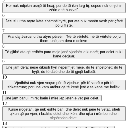
Por nuk ndjekin asnjë të huaj, por do të ikin larg tij, sepse nuk e njohin
zërin e të huajve''.
6
Jezusi u tha atyre këtë shëmbëlltyrë, por ata nuk morën vesh për çfarë
po u fliste.
7
Prandaj Jezusi u tha atyre përsëri: ''Në të vërtetë, në të vërtetë po ju
them: unë jam dera e deleve.
8
Të gjithë ata që erdhën para meje janë vjedhës e kusarë; por delet nuk i
kanë dëgjuar.
9
Unë jam dera; nëse dikush hyn nëpërmjet meje, do të shpëtohet; do të
hyjë, do të dalë dhe do të gjejë kullotë.
10
Vjedhësi nuk vjen veçse për të vjedhur, për të vrarë e për të
shkatërruar; por unë kam ardhur që të kenë jetë e ta kenë me bollëk.
11
Unë jam bariu i mirë; bariu i mirë jep jetën e vet për delet.
12
Kurse rrogëtari, që nuk është bari, dhe delet nuk janë të vetat, sheh
ujkun që po vjen, i braktis delet dhe ikën; dhe ujku i rrëmben dhe i
shpërndan delet.
13