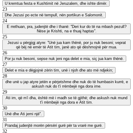
U kremtua festa e Kushtimit në Jeruzalem, dhe ishte dimër.
23
Dhe Jezusi po ecte në tempull, nën portikun e Salomonit.
24
E rrethuan, pra, judenjtë dhe i thanë: ''Deri kur do të na mbash pezull?
Nëse je Krishti, na e thuaj haptas''.
25
Jezusi u përgjigj atyre: ''Unë jua kam thënë, por ju nuk besoni; veprat
që bëj në emër të Atit tim, janë ato që dëshmojnë për mua.
26
Por ju nuk besoni, sepse nuk jeni nga delet e mia, siç jua kam thënë.
27
Delet e mia e dëgjojnë zërin tim, unë i njoh dhe ato më ndjekin;
28
dhe unë u jap atyre jetën e përjetshme dhe nuk do të humbasin kurrë, e
askush nuk do t'i rrëmbejë nga dora ime.
29
Ati im, që m'i dha, është më i madh se të gjithë; dhe askush nuk mund
t'i rrëmbejë nga dora e Atit tim.
30
Unë dhe Ati jemi një''.
31
Prandaj judenjtë morën përsëri gurë për ta vrarë me gurë.
32