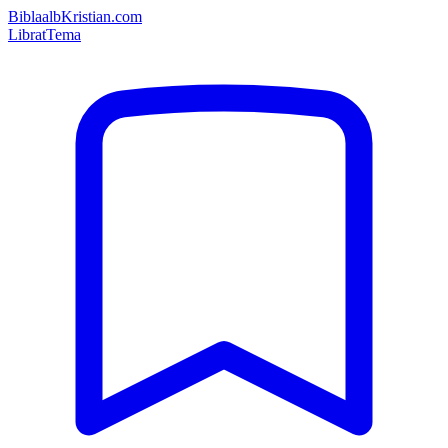
Bibla
albKristian.com
Librat
Tema