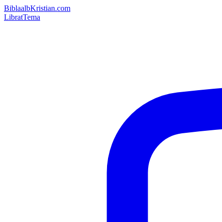
Bibla
albKristian.com
Librat
Tema