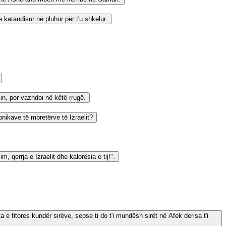
 katandisur në pluhur për t'u shkelur.
in, por vazhdoi në këtë rrugë.
onikave të mbretërve të Izraelit?
, qerrja e Izraelit dhe kalorësia e tij!".
ta e fitores kundër sirëve, sepse ti do t'i mundësh sirët në Afek derisa t'i