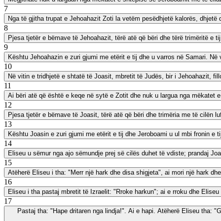
7
Nga të gjitha trupat e Jehoahazit Zoti la vetëm pesëdhjetë kalorës, dhjetë 
8
Pjesa tjetër e bëmave të Jehoahazit, tërë atë që bëri dhe tërë trimëritë e tij
9
Kështu Jehoahazin e zuri gjumi me etërit e tij dhe u varros në Samari. Në ven
10
Në vitin e tridhjetë e shtatë të Joasit, mbretit të Judës, bir i Jehoahazit, f
11
Ai bëri atë që është e keqe në sytë e Zotit dhe nuk u largua nga mëkatet e J
12
Pjesa tjetër e bëmave të Joasit, tërë atë që bëri dhe trimëria me të cilën l
13
Kështu Joasin e zuri gjumi me etërit e tij dhe Jeroboami u ul mbi fronin e ti
14
Eliseu u sëmur nga ajo sëmundje prej së cilës duhet të vdiste; prandaj Joasi,
15
Atëherë Eliseu i tha: "Merr një hark dhe disa shigjeta", ai mori një hark dhe
16
Eliseu i tha pastaj mbretit të Izraelit: "Rroke harkun"; ai e rroku dhe Eliseu 
17
Pastaj tha: "Hape dritaren nga lindja!". Ai e hapi. Atëherë Eliseu tha: "Gj