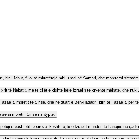
zi, bir i Jehut, filloi të mbretërojë mbi Izrael në Samari, dhe mbretëroi shtatëm
birit të Nebatit, me të cilët e kishte bërë Izraelin të kryente mëkate, dhe nuk 
azaelit, mbretit të Sirisë, dhe në duart e Ben-Hadadit, birit të Hazaelit, për t
se si mbreti i Sirisë i shtypte.
shpëtojnë pushtetit të sirëve; kështu bijtë e Izraelit mundën të banojnë në çadra
t e kishin bërë të kryente mëkate Izraelin, por vazhduan në këtë rrugë; bil