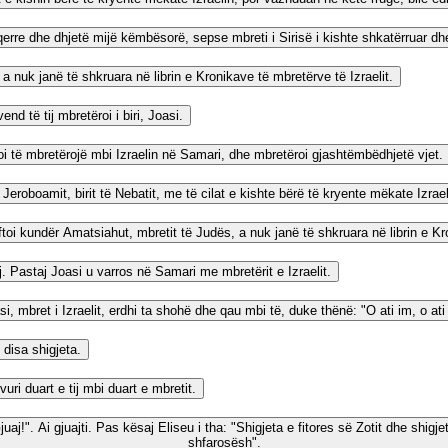
qerre dhe dhjetë mijë këmbësorë, sepse mbreti i Sirisë i kishte shkatërruar dhe
 a nuk janë të shkruara në librin e Kronikave të mbretërve të Izraelit.
d të tij mbretëroi i biri, Joasi.
illoi të mbretërojë mbi Izraelin në Samari, dhe mbretëroi gjashtëmbëdhjetë vjet.
eroboamit, birit të Nebatit, me të cilat e kishte bërë të kryente mëkate Izrael
uftoi kundër Amatsiahut, mbretit të Judës, a nuk janë të shkruara në librin e Kr
j. Pastaj Joasi u varros në Samari me mbretërit e Izraelit.
 mbret i Izraelit, erdhi ta shohë dhe qau mbi të, duke thënë: "O ati im, o ati im
 disa shigjeta.
vuri duart e tij mbi duart e mbretit.
uaj!". Ai gjuajti. Pas kësaj Eliseu i tha: "Shigjeta e fitores së Zotit dhe shigje
shfarosësh".