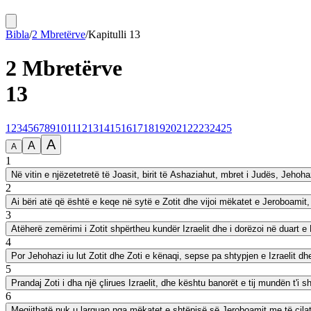
Bibla
/
2 Mbretërve
/
Kapitulli
13
2 Mbretërve
13
1
2
3
4
5
6
7
8
9
10
11
12
13
14
15
16
17
18
19
20
21
22
23
24
25
A
A
A
1
Në vitin e njëzetetretë të Joasit, birit të Ashaziahut, mbret i Judës, Jehoha
2
Ai bëri atë që është e keqe në sytë e Zotit dhe vijoi mëkatet e Jeroboamit, 
3
Atëherë zemërimi i Zotit shpërtheu kundër Izraelit dhe i dorëzoi në duart e H
4
Por Jehohazi iu lut Zotit dhe Zoti e kënaqi, sepse pa shtypjen e Izraelit dhe 
5
Prandaj Zoti i dha një çlirues Izraelit, dhe kështu banorët e tij mundën t'i 
6
Megjithatë nuk u larguan nga mëkatet e shtëpisë së Jeroboamit me të cila