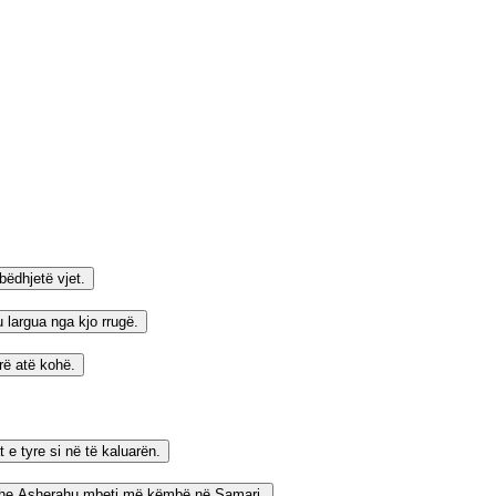
bëdhjetë vjet.
u largua nga kjo rrugë.
ërë atë kohë.
t e tyre si në të kaluarën.
e edhe Asherahu mbeti më këmbë në Samari.