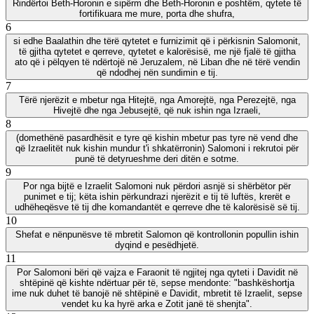
Rindërtoi Beth-Horonin e sipërm dhe Beth-Horonin e poshtëm, qytete të
fortifikuara me mure, porta dhe shufra,
6
si edhe Baalathin dhe tërë qytetet e furnizimit që i përkisnin Salomonit,
të gjitha qytetet e qerreve, qytetet e kalorësisë, me një fjalë të gjitha
ato që i pëlqyen të ndërtojë në Jeruzalem, në Liban dhe në tërë vendin
që ndodhej nën sundimin e tij.
7
Tërë njerëzit e mbetur nga Hitejtë, nga Amorejtë, nga Perezejtë, nga
Hivejtë dhe nga Jebusejtë, që nuk ishin nga Izraeli,
8
(domethënë pasardhësit e tyre që kishin mbetur pas tyre në vend dhe
që Izraelitët nuk kishin mundur t'i shkatërronin) Salomoni i rekrutoi për
punë të detyrueshme deri ditën e sotme.
9
Por nga bijtë e Izraelit Salomoni nuk përdori asnjë si shërbëtor për
punimet e tij; këta ishin përkundrazi njerëzit e tij të luftës, krerët e
udhëheqësve të tij dhe komandantët e qerreve dhe të kalorësisë së tij.
10
Shefat e nënpunësve të mbretit Salomon që kontrollonin popullin ishin
dyqind e pesëdhjetë.
11
Por Salomoni bëri që vajza e Faraonit të ngjitej nga qyteti i Davidit në
shtëpinë që kishte ndërtuar për të, sepse mendonte: "bashkëshortja
ime nuk duhet të banojë në shtëpinë e Davidit, mbretit të Izraelit, sepse
vendet ku ka hyrë arka e Zotit janë të shenjta".