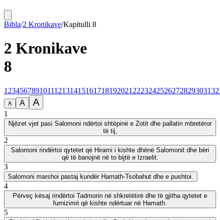
Bibla
/
2 Kronikave
/
Kapitulli
8
2 Kronikave
8
1
2
3
4
5
6
7
8
9
10
11
12
13
14
15
16
17
18
19
20
21
22
23
24
25
26
27
28
29
30
31
32
A
A
A
1
Njëzet vjet pasi Salomoni ndërtoi shtëpinë e Zotit dhe pallatin mbretëror
të tij,
2
Salomoni rindërtoi qytetet që Hirami i kishte dhënë Salomonit dhe bëri
që të banojnë në to bijtë e Izraelit.
3
Salomoni marshoi pastaj kundër Hamath-Tsobahut dhe e pushtoi.
4
Përveç kësaj rindërtoi Tadmorin në shkretëtirë dhe të gjitha qytetet e
furnizimit që kishte ndërtuar në Hamath.
5