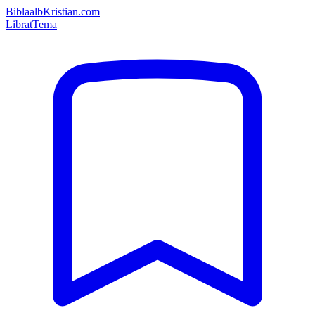
Bibla
albKristian.com
Librat
Tema