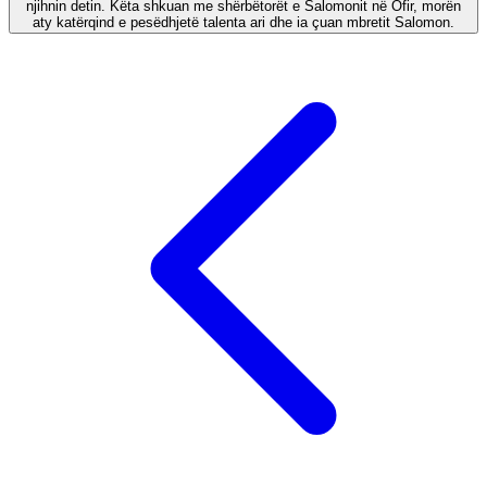
njihnin detin. Këta shkuan me shërbëtorët e Salomonit në Ofir, morën
aty katërqind e pesëdhjetë talenta ari dhe ia çuan mbretit Salomon.