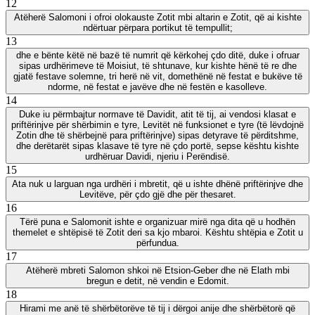
12
Atëherë Salomoni i ofroi olokauste Zotit mbi altarin e Zotit, që ai kishte
ndërtuar përpara portikut të tempullit;
13
dhe e bënte këtë në bazë të numrit që kërkohej çdo ditë, duke i ofruar
sipas urdhërimeve të Moisiut, të shtunave, kur kishte hënë të re dhe
gjatë festave solemne, tri herë në vit, domethënë në festat e bukëve të
ndorme, në festat e javëve dhe në festën e kasolleve.
14
Duke iu përmbajtur normave të Davidit, atit të tij, ai vendosi klasat e
priftërinjve për shërbimin e tyre, Levitët në funksionet e tyre (të lëvdojnë
Zotin dhe të shërbejnë para priftërinjve) sipas detyrave të përditshme,
dhe derëtarët sipas klasave të tyre në çdo portë, sepse kështu kishte
urdhëruar Davidi, njeriu i Perëndisë.
15
Ata nuk u larguan nga urdhëri i mbretit, që u ishte dhënë priftërinjve dhe
Levitëve, për çdo gjë dhe për thesaret.
16
Tërë puna e Salomonit ishte e organizuar mirë nga dita që u hodhën
themelet e shtëpisë të Zotit deri sa kjo mbaroi. Kështu shtëpia e Zotit u
përfundua.
17
Atëherë mbreti Salomon shkoi në Etsion-Geber dhe në Elath mbi
bregun e detit, në vendin e Edomit.
18
Hirami me anë të shërbëtorëve të tij i dërgoi anije dhe shërbëtorë që