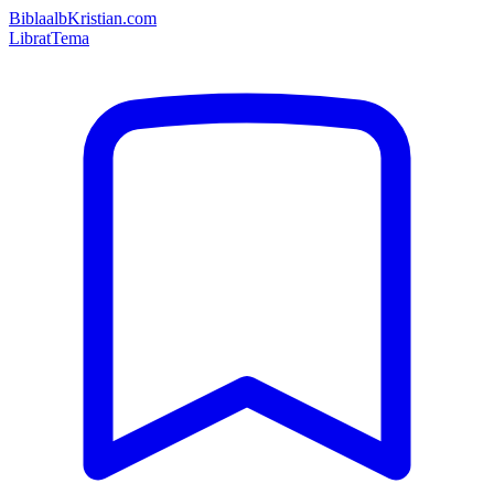
Bibla
albKristian.com
Librat
Tema