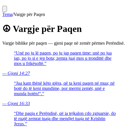
Tema
/
Vargje për Paqen
☮️
Vargje për Paqen
Vargje biblike për paqen — gjeni paqe në zemër përmes Perëndisë.
“
Unë po ju lë paqen, po ju jap paqen time: unë po jua
jap, po jo si e jep bota; zemra juaj mos u trondittë dhe
mos u frikësoftë.
”
—
Gjoni 14:27
“
Jua kam thënë këto gjëra, që ta keni paqen në mua; në
botë do të keni mundime, por merrni zemër, unë e
munda botën!''.
”
—
Gjoni 16:33
“
Dhe paqja e Perëndisë, që ia tejkalon çdo zgjuarsie, do
të ruajë zemrat tuaja dhe mendjet tuaja në Krishtin
Jezus.
”