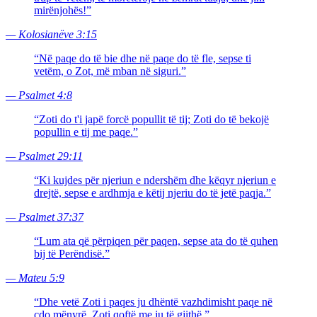
mirënjohës!
”
—
Kolosianëve 3:15
“
Në paqe do të bie dhe në paqe do të fle, sepse ti
vetëm, o Zot, më mban në siguri.
”
—
Psalmet 4:8
“
Zoti do t'i japë forcë popullit të tij; Zoti do të bekojë
popullin e tij me paqe.
”
—
Psalmet 29:11
“
Ki kujdes për njeriun e ndershëm dhe këqyr njeriun e
drejtë, sepse e ardhmja e këtij njeriu do të jetë paqja.
”
—
Psalmet 37:37
“
Lum ata që përpiqen për paqen, sepse ata do të quhen
bij të Perëndisë.
”
—
Mateu 5:9
“
Dhe vetë Zoti i paqes ju dhëntë vazhdimisht paqe në
çdo mënyrë. Zoti qoftë me ju të gjithë.
”