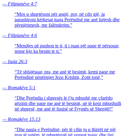
—
Filipianëve 4:7
“
Mos u shqetësoni për asgjë, por, në çdo gjë, ia
parashtroni kërkesat tuaja Perëndisë me anë lutjesh dhe
përgjërimesh, me falënderim.
”
—
Filipianëve 4:6
“
Mendjes që pushon te ti, ti i ruan një paqe të përsosur,
sepse kjo ka besim te ti.
”
—
Isaia 26:3
“
Të shfajësuar, pra, me anë të besimit, kemi paqe me
Perëndinë nëpërmjet Jezu Krishtit, Zotit tonë,
”
—
Romakëve 5:1
“
Dhe Perëndia i shpresës le t'ju mbushë me çfarëdo
gëzimi dhe paqe me anë të besimit, që të keni mbushulli
në shpresë, me anë të fuqisë së Frymës së Shenjtë!
”
—
Romakëve 15:13
“
Dhe paqja e Perëndisë, për të cilin ju u thirrët në një
trup të vetëm, të mbretërojë në zemrat tuaja; dhe jini