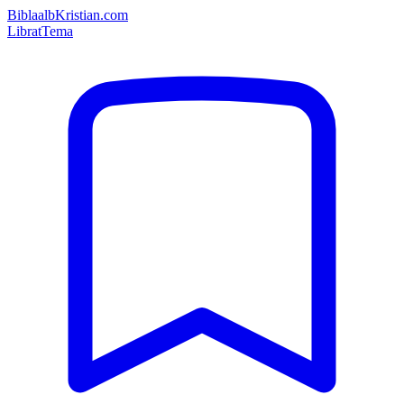
Bibla
albKristian.com
Librat
Tema