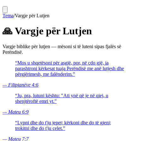
Tema
/
Vargje për Lutjen
🙏
Vargje për Lutjen
Vargje biblike për lutjen — mësoni si të luteni sipas fjalës së
Perëndisë.
“
Mos u shqetësoni për asgjë, por, në çdo gjë, ia
parashtroni kërkesat tuaja Perëndisë me anë lutjesh dhe
përgjërimesh, me falënderim.
”
—
Filipianëve 4:6
“
Ju, pra, lutuni kështu: "Ati ynë që je në qiej, u
shenjtëroftë emri yt.
”
—
Mateu 6:9
“
Lypni dhe do t'ju jepet; kërkoni dhe do të gjeni;
trokitni dhe do t'ju çelet.
”
—
Mateu 7:7