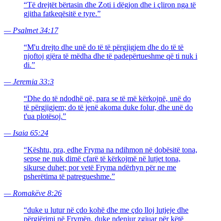
“
Të drejtët bërtasin dhe Zoti i dëgjon dhe i çliron nga të
gjitha fatkeqësitë e tyre.
”
—
Psalmet 34:17
“
M'u drejto dhe unë do të të përgjigjem dhe do të të
njoftoj gjëra të mëdha dhe të padepërtueshme që ti nuk i
di.
”
—
Jeremia 33:3
“
Dhe do të ndodhë që, para se të më kërkojnë, unë do
të përgjigjem; do të jenë akoma duke folur, dhe unë do
t'ua plotësoj.
”
—
Isaia 65:24
“
Kështu, pra, edhe Fryma na ndihmon në dobësitë tona,
sepse ne nuk dimë çfarë të kërkojmë në lutjet tona,
sikurse duhet; por vetë Fryma ndërhyn për ne me
psherëtima të patregueshme.
”
—
Romakëve 8:26
“
duke u lutur në çdo kohë dhe me çdo lloj lutjeje dhe
përgjërimi në Frymën, duke ndenjur zgjuar për këtë