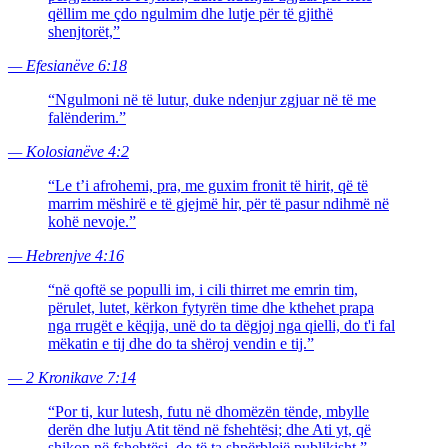
qëllim me çdo ngulmim dhe lutje për të gjithë
shenjtorët,
”
—
Efesianëve 6:18
“
Ngulmoni në të lutur, duke ndenjur zgjuar në të me
falënderim.
”
—
Kolosianëve 4:2
“
Le t’i afrohemi, pra, me guxim fronit të hirit, që të
marrim mëshirë e të gjejmë hir, për të pasur ndihmë në
kohë nevoje.
”
—
Hebrenjve 4:16
“
në qoftë se populli im, i cili thirret me emrin tim,
përulet, lutet, kërkon fytyrën time dhe kthehet prapa
nga rrugët e këqija, unë do ta dëgjoj nga qielli, do t'i fal
mëkatin e tij dhe do ta shëroj vendin e tij.
”
—
2 Kronikave 7:14
“
Por ti, kur lutesh, futu në dhomëzën tënde, mbylle
derën dhe lutju Atit tënd në fshehtësi; dhe Ati yt, që
shikon në fshehtësi, do të ta shpërblejë publikisht.
”