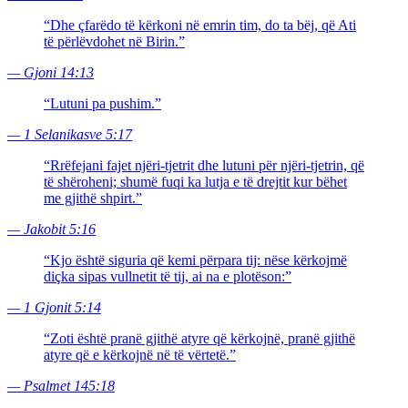
“
Dhe çfarëdo të kërkoni në emrin tim, do ta bëj, që Ati
të përlëvdohet në Birin.
”
—
Gjoni 14:13
“
Lutuni pa pushim.
”
—
1 Selanikasve 5:17
“
Rrëfejani fajet njëri-tjetrit dhe lutuni për njëri-tjetrin, që
të shëroheni; shumë fuqi ka lutja e të drejtit kur bëhet
me gjithë shpirt.
”
—
Jakobit 5:16
“
Kjo është siguria që kemi përpara tij: nëse kërkojmë
diçka sipas vullnetit të tij, ai na e plotëson:
”
—
1 Gjonit 5:14
“
Zoti është pranë gjithë atyre që kërkojnë, pranë gjithë
atyre që e kërkojnë në të vërtetë.
”
—
Psalmet 145:18